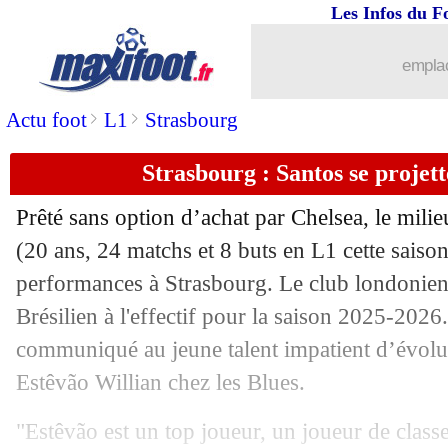
Les Infos du F
emplac
>
>
Actu foot
L1
Strasbourg
Strasbourg : Santos se projett
Prêté sans option d’achat par Chelsea, le milie
(20 ans, 24 matchs et 8 buts en L1 cette saiso
performances à Strasbourg. Le club londonien 
Brésilien à l'effectif pour la saison 2025-20
communiqué au jeune talent impatient d’évolu
Estêvão Willian chez les Blues.
"Estêvão est un top joueur, un joueur de class