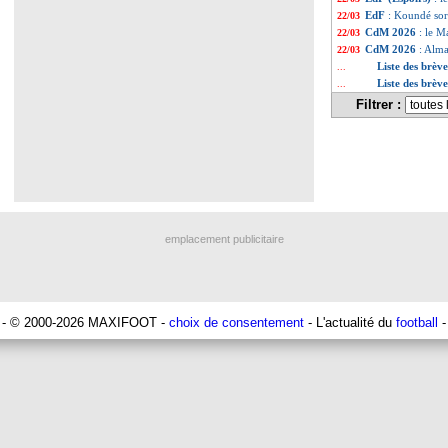
EdF
: Koundé sor
22/03
CdM 2026
: le M
22/03
CdM 2026
: Alma
22/03
Liste des brèv
...
Liste des brèv
...
Filtrer :
emplacement publicitaire
- © 2000-2026 MAXIFOOT -
choix de consentement
- L'actualité du
football
-