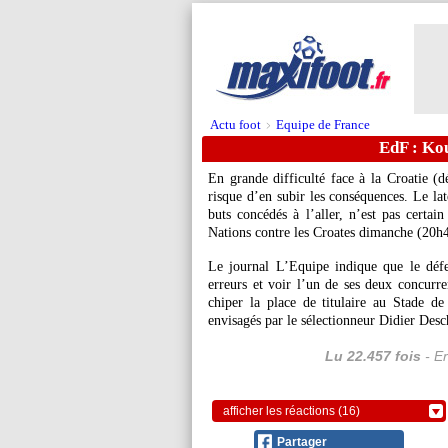
Actu foot
Equipe de France
>
EdF : Kou
En grande difficulté face à la Croatie (d
risque d’en subir les conséquences. Le lat
buts concédés à l’aller, n’est pas certai
Nations contre les Croates dimanche (20h
Le journal L’Equipe indique que le déf
erreurs et voir l’un de ses deux concurr
chiper la place de titulaire au Stade d
envisagés par le sélectionneur Didier Des
Lu 22.457 fois
- Er
afficher les réactions (16)
Partager