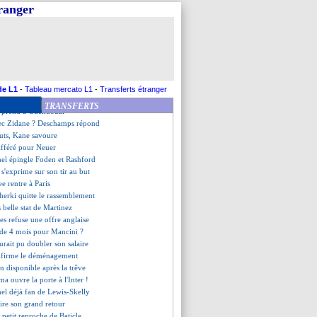
i commente le retour de Mbappé
tranger
et les discussions internes
ss a prolongé (officiel)
itaine, Charbonnier épingle DD
des doutes sur Greenwood
s jolis mots de Mbappé
répond sur son avenir
ange Macron-Payet
de L1
-
Tableau mercato L1
-
Transferts étranger
 Modric
TRANSFERTS
n prend à Guendouzi
vec Zidane ? Deschamps répond
buts, Kane savoure
différé pour Neuer
hel épingle Foden et Rashford
 s'exprime sur son tir au but
ee rentre à Paris
herki quitte le rassemblement
ès belle stat de Martinez
s refuse une offre anglaise
 de 4 mois pour Mancini ?
rait pu doubler son salaire
nfirme le déménagement
on disponible après la trêve
 ouvre la porte à l'Inter !
hel déjà fan de Lewis-Skelly
aire son grand retour
e petit reproche de Baticle