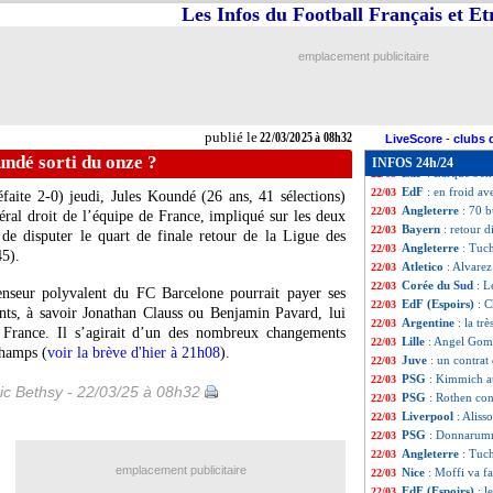
EdF
: Tchouamén
22/03
Les Infos du Football Français et E
EdF
: Tchouaméni 
22/03
Stuttgart
: Hoene
22/03
emplacement publicitaire
EdF
: Mbappé cap
22/03
OM
: Di Meco a 
22/03
EdF
: Giroud, le
22/03
EdF
: Deschamps 
22/03
publié le
22/03/2025 à 08h32
OM
: le bel éch
22/03
LiveScore
-
clubs 
Real
: le rêve de
22/03
ndé sorti du onze ?
INFOS 24h/24
EdF
: Larqué s'e
22/03
EdF
: en froid a
22/03
éfaite 2-0) jeudi, Jules Koundé (26 ans, 41 sélections)
Angleterre
: 70 
22/03
éral droit de l’équipe de France, impliqué sur les deux
Bayern
: retour 
22/03
n de disputer le quart de finale retour de la Ligue des
Angleterre
: Tuc
22/03
45).
Atletico
: Alvarez
22/03
Corée du Sud
: L
22/03
enseur polyvalent du FC Barcelone pourrait payer ses
EdF (Espoirs)
: C
22/03
ents, à savoir Jonathan Clauss ou Benjamin Pavard, lui
Argentine
: la tr
22/03
e France. Il s’agirait d’un des nombreux changements
Lille
: Angel Gome
22/03
champs (
voir la brève d'hier à 21h08
).
Juve
: un contrat
22/03
PSG
: Kimmich au
22/03
ic Bethsy - 22/03/25 à 08h32
PSG
: Rothen co
22/03
Liverpool
: Aliss
22/03
PSG
: Donnarumma
22/03
Angleterre
: Tuc
22/03
emplacement publicitaire
Nice
: Moffi va f
22/03
EdF (Espoirs)
: l
22/03