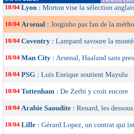
de
18/04
Lyon
: Morton vise la sélection anglai
lecture
18/04
Arsenal
: Jorginho pas fan de la méth
OK
18/04
Coventry
: Lampard savoure la monté
18/04
Man City
: Arsenal, Haaland sans pre
18/04
PSG
: Luis Enrique soutient Mayulu
18/04
Tottenham
: De Zerbi y croit encore
18/04
Arabie Saoudite
: Renard, les dessous
18/04
Lille
: Gérard Lopez, un contrat qui in