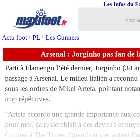
Les Infos du F
18/04
OM
: le dépit de Rulli
emplac
18/04
L1
: Lorient 2-0 Marseille (fini)
>
>
Actu foot
PL
Les Gunners
18/04
Bayern
: le titre, la fête attendra...
Arsenal : Jorginho pas fan de 
18/04
Lyon
: le calendrier, l'aveu de Fonseca
Parti à Flamengo l’été dernier, Jorginho (34 a
18/04
L1
: Angers-Le Havre, les compos
passage à Arsenal. Le milieu italien a reconnu 
sous les ordres de Mikel Arteta, pointant not
18/04
PSG
: Ancelotti prédit un doublé en C
trop répétitives.
18/04
All.
: Dortmund battu, le Bayer à l'arrê
"Arteta accorde une grande importance aux cou
pour moi, ça ressemblait à des devoirs ennuye
18/04
Real
: 6 kgs perdus, Asencio souffre d'
Gunner à The Times. Quand on met autant l’ac