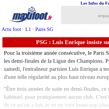
Les Infos du F
18/04
L1
: Lille-Nice, les compos
emplac
18/04
OM
: le coup de gueule XXL de Benat
>
>
Actu foot
L1
Paris SG
18/04
Ita.
: la Lazio fait tomber Naples !
PSG : Luis Enrique insiste su
18/04
Lorient
: Pagis loue le collectif
Pour la troisième année consécutive, le Paris 
18/04
VIDEO
: la belle volée de Mitoma
les demi-finales de la Ligue des Champions. P
samedi, l'entraîneur parisien Luis Enrique a ten
18/04
PSG
: favori contre le Bayern ? Enriq
d'une telle régularité au plus haut niveau euro
18/04
Lorient
: la grande fierté de Faye
"Être trois années de suite en demi-finales, ce 
habituel, pour pratiquement aucun club. C'est tr
18/04
OM
: le dépit de Rulli
de ce qu'on a fait, et on en veut beaucoup plu