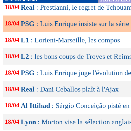
de
18/04
Real
: Prestianni, le regret de Tchoua
lecture
18/04
PSG
: Luis Enrique insiste sur la séri
OK
18/04
L1
: Lorient-Marseille, les compos
18/04
L2
: les bons coups de Troyes et Reim
18/04
PSG
: Luis Enrique juge l'évolution d
18/04
Real
: Dani Ceballos plaît à l'Ajax
18/04
Al Ittihad
: Sérgio Conceição pisté en
18/04
Lyon
: Morton vise la sélection anglai