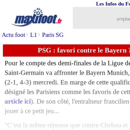
Les Infos du F
18/04
Lyon
: le PSG, Endrick croit à l'exploi
emplac
18/04
Monaco
: Pocognoli juge la série de 
>
>
Actu foot
L1
Paris SG
18/04
L2
: le classement provisoire
PSG : favori contre le Bayern
18/04
L2
: l'ASSE chute à Bastia !
Pour le compte des demi-finales de la Ligue d
18/04
Lorient
: victoire méritée pour Pantal
Saint-Germain va affronter le Bayern Munich
(2-1, 4-3) mercredi. En marge de cette qualifi
18/04
EdF
: Stéphan revient sur le forfait d'
désigné les Parisiens comme les favoris de cet
article ici
). De son côté, l'entraîneur francilie
18/04
OM
: Beye, une première depuis Emo
jouer à ce petit jeu...
18/04
L1
: Angers 1-1 Le Havre (fini)
"C’est la même réponse que contre Chelsea et 