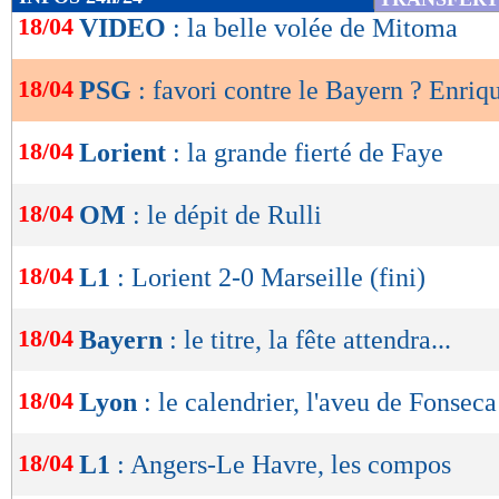
de
18/04
VIDEO
: la belle volée de Mitoma
lecture
18/04
PSG
: favori contre le Bayern ? Enriq
OK
18/04
Lorient
: la grande fierté de Faye
18/04
OM
: le dépit de Rulli
18/04
L1
: Lorient 2-0 Marseille (fini)
18/04
Bayern
: le titre, la fête attendra...
18/04
Lyon
: le calendrier, l'aveu de Fonseca
18/04
L1
: Angers-Le Havre, les compos