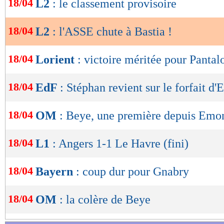
18/04
L2
: le classement provisoire
de
lecture
18/04
L2
: l'ASSE chute à Bastia !
OK
18/04
Lorient
: victoire méritée pour Pantal
18/04
EdF
: Stéphan revient sur le forfait d'
18/04
OM
: Beye, une première depuis Emo
18/04
L1
: Angers 1-1 Le Havre (fini)
18/04
Bayern
: coup dur pour Gnabry
18/04
OM
: la colère de Beye