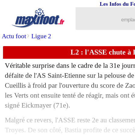
Les Infos du F
emplac
>
Actu foot
Ligue 2
L2 : l'ASSE chute à B
...
brèves d'AUJOURD'HUI (10 août 202
Véritable surprise dans le cadre de la 31e jour
...
Liste des brèves du dim. 19 avril 2026
défaite de l'AS Saint-Etienne sur la pelouse de
Cueillis à froid par l'ouverture du score de Za
18/04
Esp (Cpe)
: l'Atletico battu en finale !
les Verts ont ensuite tenté de réagir, mais ont 
18/04
Lille
: pourquoi le penalty a été annul
signé Eickmayer (71e).
Malgré ce revers, l'ASSE reste 2e au classemen
18/04
Nice
: Diop a presque des regrets
Troyes. De son côté, Bastia profite de ce suc