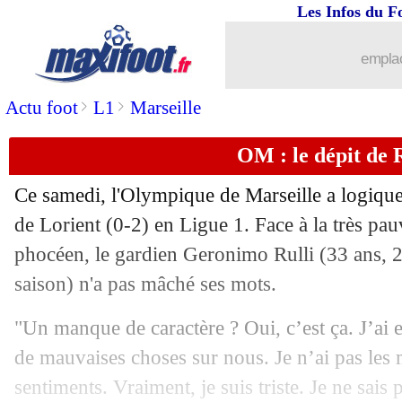
Les Infos du F
18/04
L2
: le classement provisoire
emplac
18/04
L2
: l'ASSE chute à Bastia !
>
>
Actu foot
L1
Marseille
18/04
Lorient
: victoire méritée pour Pantal
OM : le dépit de R
18/04
EdF
: Stéphan revient sur le forfait d'
Ce samedi, l'Olympique de Marseille a logique
18/04
OM
: Beye, une première depuis Emo
de Lorient (0-2) en Ligue 1. Face à la très pau
phocéen, le gardien Geronimo
Rulli
(33 ans, 2
18/04
L1
: Angers 1-1 Le Havre (fini)
saison) n'a pas mâché ses mots.
18/04
Bayern
: coup dur pour Gnabry
"Un manque de caractère ? Oui, c’est ça. J’ai e
de mauvaises choses sur nous. Je n’ai pas les
18/04
OM
: la colère de Beye
sentiments. Vraiment, je suis triste. Je ne sais p