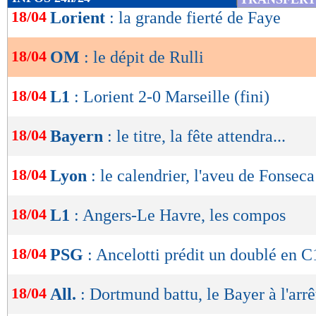
de
18/04
Lorient
: la grande fierté de Faye
lecture
18/04
OM
: le dépit de Rulli
OK
18/04
L1
: Lorient 2-0 Marseille (fini)
18/04
Bayern
: le titre, la fête attendra...
18/04
Lyon
: le calendrier, l'aveu de Fonseca
18/04
L1
: Angers-Le Havre, les compos
18/04
PSG
: Ancelotti prédit un doublé en C
18/04
All.
: Dortmund battu, le Bayer à l'arrê