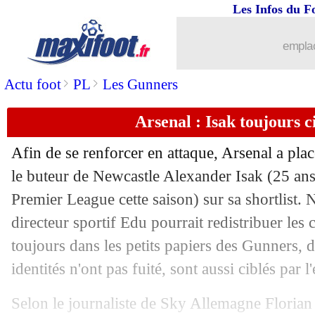
Les Infos du F
...
brèves d'AUJOURD'HUI ( 7 août 202
emplac
...
Liste des brèves du mar. 26 novembre
>
>
Actu foot
PL
Les Gunners
25/11
L2
: Dunkerque rejoint le Paris FC en 
Arsenal : Isak toujours ci
25/11
Bayern
: Kane veut étouffer le PSG
Afin de se renforcer en attaque, Arsenal a pla
25/11
LdC
: le classement complet
le buteur de Newcastle Alexander
Isak
(25 ans
Premier League cette saison) sur sa shortlist.
25/11
EdF
: Payet soutient Deschamps
directeur sportif Edu pourrait redistribuer les 
toujours dans les petits papiers des Gunners, 
25/11
Tottenham
: gros coup dur pour Vicar
identités n'ont pas fuité, sont aussi ciblés par 
25/11
Bayern
: Kimmich vers une prolongat
Selon le journaliste de Sky Allemagne Florian 