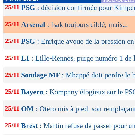
de
25/11
PSG
: décision confirmée pour Kimp
lecture
25/11
Arsenal
: Isak toujours ciblé, mais...
OK
25/11
PSG
: Enrique avoue de la pression e
25/11
L1
: Lille-Rennes, purge numéro 1 de 
25/11
Sondage MF
: Mbappé doit perdre le b
25/11
Bayern
: Kompany élogieux sur le PS
25/11
OM
: Otero mis à pied, son remplaçan
25/11
Brest
: Martin refuse de passer pour u