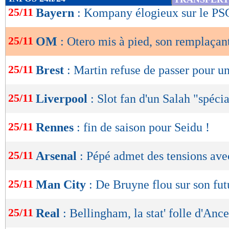
de
25/11
Bayern
: Kompany élogieux sur le PS
lecture
25/11
OM
: Otero mis à pied, son remplaçan
OK
25/11
Brest
: Martin refuse de passer pour u
25/11
Liverpool
: Slot fan d'un Salah "spécia
25/11
Rennes
: fin de saison pour Seidu !
25/11
Arsenal
: Pépé admet des tensions ave
25/11
Man City
: De Bruyne flou sur son fut
25/11
Real
: Bellingham, la stat' folle d'Ance