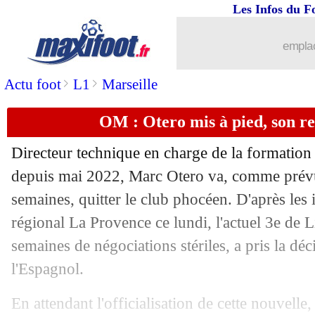
Les Infos du F
25/11
EdF
: Payet soutient Deschamps
emplac
25/11
Tottenham
: gros coup dur pour Vicar
>
>
Actu foot
L1
Marseille
25/11
Bayern
: Kimmich vers une prolongat
OM : Otero mis à pied, son r
25/11
Nantes
: la Brigade Loire bientôt disso
Directeur technique en charge de la formation
25/11
Man Utd
: les médias, Amorim est déj
depuis mai 2022, Marc Otero va, comme prévu
semaines, quitter le club phocéen. D'après les
25/11
Barça
: Yamal proche d'un retour
régional La Provence ce lundi, l'actuel 3e de 
semaines de négociations stériles, a pris la déc
25/11
PSG
: Vitinha - "on fait toujours peur"
l'Espagnol.
25/11
OM
: Payet pense toujours à sa reconv
En attendant l'officialisation de cette nouvelle