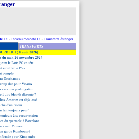
tranger
de L1
-
Tableau mercato L1
-
Transferts étranger
TRANSFERTS
OURD'HUI ( 8 août 2026)
ves du mar. 26 novembre 2024
oint le Paris FC en tête
ut étouffer le PSG
nt complet
ient Deschamps
 coup dur pour Vicario
 vers une prolongation
de Loire bientôt dissoute ?
dias, Amorim est déjà lassé
oche d'un retour
on fait toujours peur"
 toujours à sa reconversion
ce du spectacle à Barcelone
age avant Monaco
ction garde Kombouaré
confirmée pour Kimpembe