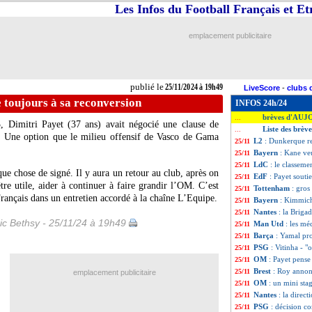
Les Infos du Football Français et E
emplacement publicitaire
publié le
25/11/2024 à 19h49
LiveScore
-
clubs 
 toujours à sa reconversion
INFOS 24h/24
brèves d'AUJ
...
, Dimitri Payet (37 ans) avait négocié une clause de
Liste des brè
...
. Une option que le milieu offensif de Vasco de Gama
L2
: Dunkerque rej
25/11
Bayern
: Kane ve
25/11
LdC
: le classeme
25/11
lque chose de signé. Il y aura un retour au club, après on
EdF
: Payet sout
25/11
être utile, aider à continuer à faire grandir l’OM. C’est
Tottenham
: gros
25/11
Français dans un entretien accordé à la chaîne L’Equipe.
Bayern
: Kimmich
25/11
Nantes
: la Briga
25/11
ic Bethsy - 25/11/24 à 19h49
Man Utd
: les mé
25/11
Barça
: Yamal pr
25/11
PSG
: Vitinha - "
25/11
OM
: Payet pense
25/11
Brest
: Roy annon
25/11
emplacement publicitaire
OM
: un mini st
25/11
Nantes
: la dire
25/11
PSG
: décision 
25/11