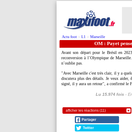
Actu foot
L1
Marseille
>
>
OM : Payet pense
Avant son départ pour le Brésil en 2023
reconversion à l’Olympique de Marseille
n’oublie pas.
"Avec Marseille c'est très clair, il y a que
discutera plus des détails. Je veux aider, 
signé, il y aura un retour", a confirmé le 
Lu 15.974 fois
- Er
afficher les réactions (11)
Partager
Twitter