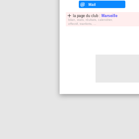
Mail
la page du club :
Marseille
bilan, stats, réultats, calendrier,
effectif, tranferts, ...