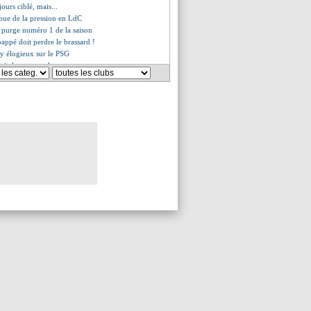
jours ciblé, mais...
oue de la pression en LdC
, purge numéro 1 de la saison
appé doit perdre le brassard !
 élogieux sur le PSG
 pied, son remplaçant connu
fuse de passer pour un clown
fan d'un Salah "spécial"
aison pour Seidu !
met des tensions avec Arteta
uyne flou sur son futur
 la stat' folle d'Ancelotti
sous-estime pas Brest
m demande du temps
s persistants pour Cherki
ments de Maupay pour Rulli
en prend au calendrier
it Pélissier meilleur que lui
sanctions après les incidents ?
n extrême à Porto !
ugera pas cet hiver
lés de Kane, la blague d'Eberl
préféré Emery à Ancelotti
our Vinicius !
retour sans feuille de match ?
partir aux urgences