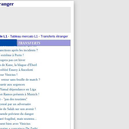
aison pour Seidu !
tranger
met des tensions avec Arteta
uyne flou sur son futur
 la stat' folle d'Ancelotti
sous-estime pas Brest
m demande du temps
s persistants pour Cherki
ments de Maupay pour Rulli
de L1
-
Tableau mercato L1
-
Transferts étranger
en prend au calendrier
TRANSFERTS
it Pélissier meilleur que lui
sanctions après les incidents ?
n extrême à Porto !
ugera pas cet hiver
lés de Kane, la blague d'Eberl
préféré Emery à Ancelotti
our Vinicius !
retour sans feuille de match ?
partir aux urgences
e Yamal dépendance en Liga
et Ramos présents à Munich !
 - "pas des touristes"
ensé par un adversaire
rtie de Salah sur son avenir !
ssende prévient du danger
é fragilisé, mais soutenu...
sent bien avec Vinicius
ngier a convaincu De Zerbi