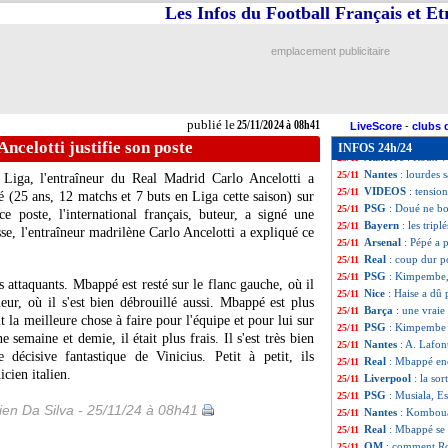
Rennes
: fin de s
25/11
Les Infos du Football Français et E
Arsenal
: Pépé ad
25/11
Man City
: De Br
25/11
emplacement publicitaire
Real
: Bellingham,
25/11
Barça
: Flick ne 
25/11
Man Utd
: Amori
25/11
Lyon
: des intérêt
25/11
publié le
25/11/2024 à 08h41
OM
: les compli
25/11
LiveScore
-
clubs 
Real
: Vinicius s'
25/11
ncelotti justifie son poste
INFOS 24h/24
Auxerre
: Roux vo
25/11
Nantes
: lourdes 
25/11
Liga, l'entraîneur du Real Madrid Carlo Ancelotti a
VIDEOS
: tensio
25/11
é
(25 ans, 12 matchs et 7 buts en Liga cette saison) sur
PSG
: Doué ne bo
25/11
e poste, l'international français, buteur, a signé une
Bayern
: les trip
25/11
e, l'entraîneur madrilène Carlo Ancelotti a expliqué ce
Arsenal
: Pépé a 
25/11
Real
: coup dur p
25/11
PSG
: Kimpembe, 
25/11
attaquants. Mbappé est resté sur le flanc gauche, où il
Nice
: Haise a dû 
25/11
rieur, où il s'est bien débrouillé aussi. Mbappé est plus
Barça
: une vrai
25/11
it la meilleure chose à faire pour l'équipe et pour lui sur
PSG
: Kimpembe 
25/11
 semaine et demie, il était plus frais. Il s'est très bien
Nantes
: A. Lafont
25/11
décisive fantastique de Vinicius. Petit à petit, ils
Real
: Mbappé enc
25/11
icien italien.
Liverpool
: la so
25/11
PSG
: Musiala, E
25/11
en Da Silva - 25/11/24 à 08h41
Nantes
: Kombouar
25/11
Real
: Mbappé se 
25/11
OM
: comment Ro
25/11