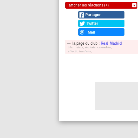
afficher les réactions (+)
Partager
Twitter
Mail
la page du club :
Real Madrid
bilan, stats, réultats, calendrier,
effectif, tranferts, ...