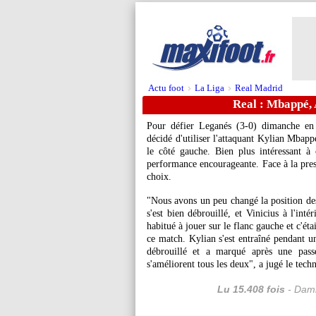
Actu foot
La Liga
Real Madrid
>
>
Real : Mbappé, A
Pour défier Leganés (3-0) dimanche en 
décidé d'utiliser l'attaquant Kylian
Mbapp
le côté gauche. Bien plus intéressant à c
performance encourageante. Face à la press
choix.
"Nous avons un peu changé la position des 
s'est bien débrouillé, et Vinicius à l'inté
habitué à jouer sur le flanc gauche et c'éta
ce match. Kylian s'est entraîné pendant une
débrouillé et a marqué après une passe 
s'améliorent tous les deux", a jugé le techn
Lu 15.408 fois
- Dami