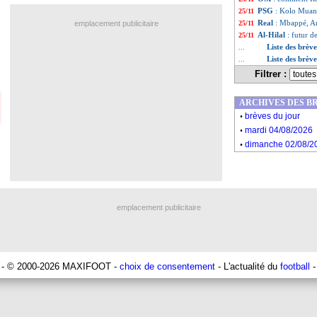
PSG
: Kolo Muani,
25/11
Real
: Mbappé, Anc
emplacement publicitaire
25/11
Al-Hilal
: futur 
25/11
Liste des brèv
...
Liste des brè
...
Filtrer :
ARCHIVES DES B
.
brèves du jour
.
mardi 04/08/2026
.
dimanche 02/08/2
emplacement publicitaire
- © 2000-2026 MAXIFOOT -
choix de consentement
- L'actualité du
football
-