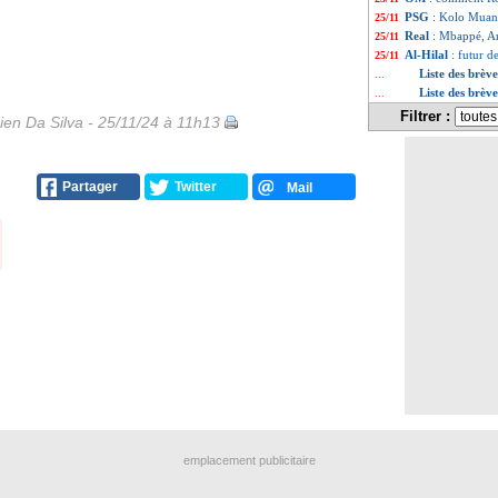
PSG
: Kolo Muani,
25/11
Real
: Mbappé, Anc
25/11
Al-Hilal
: futur 
25/11
Liste des brèv
...
Liste des brè
...
Filtrer :
en Da Silva - 25/11/24 à 11h13
Partager
Twitter
Mail
emplacement publicitaire