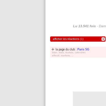
Lu 13.541 fois
- Dami
afficher les réactions (1)
la page du club :
Paris SG
bilan, stats, réultats, calendrier,
effectif, tranferts, ...