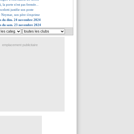
 la porte n'est pas fermée...
elotti justifie son poste
de Neymar, son père s'exprime
es du dim. 24 novembre 2024
ves du sam. 23 novembre 2024
emplacement publicitaire