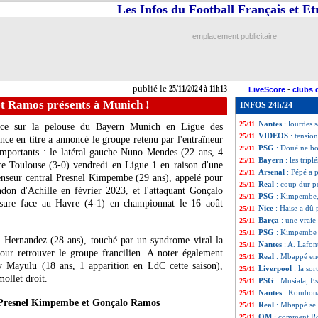
Rennes
: fin de s
25/11
Les Infos du Football Français et E
Arsenal
: Pépé ad
25/11
Man City
: De Br
25/11
emplacement publicitaire
Real
: Bellingham,
25/11
Barça
: Flick ne 
25/11
Man Utd
: Amori
25/11
Lyon
: des intérêt
25/11
publié le
25/11/2024 à 11h13
OM
: les compli
25/11
LiveScore
-
clubs 
Real
: Vinicius s'
25/11
t Ramos présents à Munich !
INFOS 24h/24
Auxerre
: Roux vo
25/11
Nantes
: lourdes 
25/11
lace sur la pelouse du Bayern Munich en Ligue des
VIDEOS
: tensio
25/11
e en titre a annoncé le groupe retenu par l'entraîneur
PSG
: Doué ne bo
25/11
 importants : le latéral gauche Nuno
Mendes
(22 ans, 4
Bayern
: les trip
25/11
re Toulouse (3-0) vendredi en Ligue 1 en raison d'une
Arsenal
: Pépé a 
25/11
fenseur central Presnel
Kimpembe
(29 ans), appelé pour
Real
: coup dur p
25/11
ndon d'Achille en février 2023, et l'attaquant Gonçalo
PSG
: Kimpembe, 
25/11
ssure face au Havre (4-1) en championnat le 16 août
Nice
: Haise a dû 
25/11
Barça
: une vrai
25/11
PSG
: Kimpembe 
25/11
s
Hernandez
(28 ans), touché par un syndrome viral la
Nantes
: A. Lafont
25/11
pour retrouver le groupe francilien. A noter également
Real
: Mbappé enc
25/11
ny
Mayulu
(18 ans, 1 apparition en LdC cette saison),
Liverpool
: la so
25/11
mollet droit.
PSG
: Musiala, E
25/11
Nantes
: Kombouar
25/11
Presnel Kimpembe et Gonçalo Ramos
Real
: Mbappé se 
25/11
OM
: comment Ro
25/11