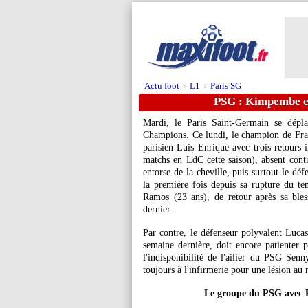
Actu foot
L1
Paris SG
>
>
PSG : Kimpembe e
Mardi, le Paris Saint-Germain se dép
Champions. Ce lundi, le champion de Franc
parisien Luis Enrique avec trois retours
matchs en LdC cette saison), absent cont
entorse de la cheville, puis surtout le dé
la première fois depuis sa rupture du te
Ramos
(23 ans), de retour après sa ble
dernier.
Par contre, le défenseur polyvalent Luca
semaine dernière, doit encore patienter 
l'indisponibilité de l'ailier du PSG Sen
toujours à l'infirmerie pour une lésion au 
Le groupe du PSG avec 