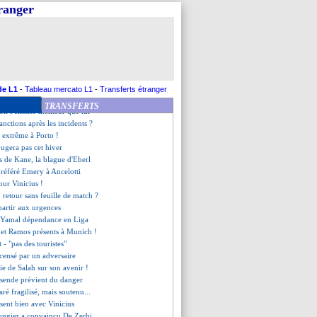
aison pour Seidu !
tranger
met des tensions avec Arteta
uyne flou sur son futur
 la stat' folle d'Ancelotti
sous-estime pas Brest
m demande du temps
s persistants pour Cherki
ments de Maupay pour Rulli
de L1
-
Tableau mercato L1
-
Transferts étranger
en prend au calendrier
TRANSFERTS
it Pélissier meilleur que lui
sanctions après les incidents ?
n extrême à Porto !
ugera pas cet hiver
lés de Kane, la blague d'Eberl
préféré Emery à Ancelotti
our Vinicius !
retour sans feuille de match ?
partir aux urgences
e Yamal dépendance en Liga
et Ramos présents à Munich !
 - "pas des touristes"
ensé par un adversaire
rtie de Salah sur son avenir !
ssende prévient du danger
é fragilisé, mais soutenu...
sent bien avec Vinicius
ngier a convaincu De Zerbi