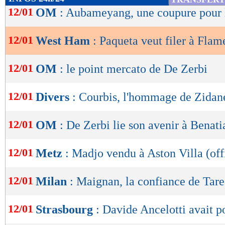
de
12/01
OM
: Aubameyang, une coupure pour l
lecture
12/01
West Ham
: Paqueta veut filer à Fla
OK
12/01
OM
: le point mercato de De Zerbi
12/01
Divers
: Courbis, l'hommage de Zidan
12/01
OM
: De Zerbi lie son avenir à Benat
12/01
Metz
: Madjo vendu à Aston Villa (off
12/01
Milan
: Maignan, la confiance de Tare
12/01
Strasbourg
: Davide Ancelotti avait p