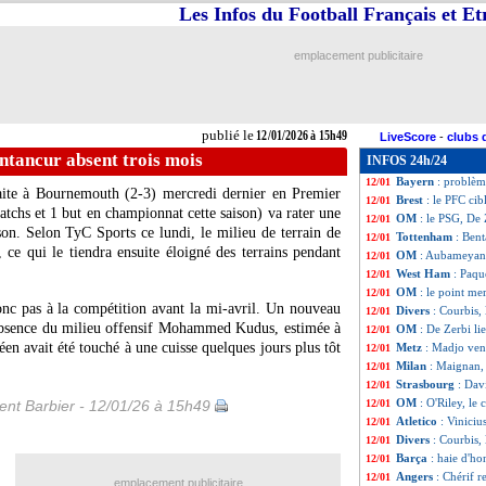
Les Infos du Football Français et E
Algérie
: Petkovi
12/01
Real
: Vinicius a 
12/01
Ajaccio
: l'ex-pr
12/01
emplacement publicitaire
OM
: Gouiri a v
12/01
Lorient
: Bamba i
12/01
Lille
: les louang
12/01
Rennes
: Szymansk
12/01
publié le
12/01/2026 à 15h49
LiveScore
-
clubs 
Lyon
: la nouvell
12/01
ntancur absent trois mois
INFOS 24h/24
Real
: Xabi Alon
12/01
Bayern
: problè
12/01
faite à Bournemouth (2-3) mercredi dernier en Premier
Brest
: le PFC cib
12/01
tchs et 1 but en championnat cette saison) va rater une
OM
: le PSG, De 
12/01
son. Selon TyC Sports ce lundi, le milieu de terrain de
Tottenham
: Bent
12/01
ce qui le tiendra ensuite éloigné des terrains pendant
OM
: Aubameyang
12/01
West Ham
: Paqu
12/01
OM
: le point me
12/01
onc pas à la compétition avant la mi-avril. Un nouveau
Divers
: Courbis
12/01
l'absence du milieu offensif Mohammed Kudus, estimée à
OM
: De Zerbi li
12/01
 avait été touché à une cuisse quelques jours plus tôt
Metz
: Madjo vend
12/01
Milan
: Maignan, 
12/01
Strasbourg
: Dav
12/01
OM
: O'Riley, le 
nt Barbier - 12/01/26 à 15h49
12/01
Atletico
: Viniciu
12/01
Divers
: Courbis,
12/01
Barça
: haie d'ho
12/01
Angers
: Chérif r
12/01
emplacement publicitaire