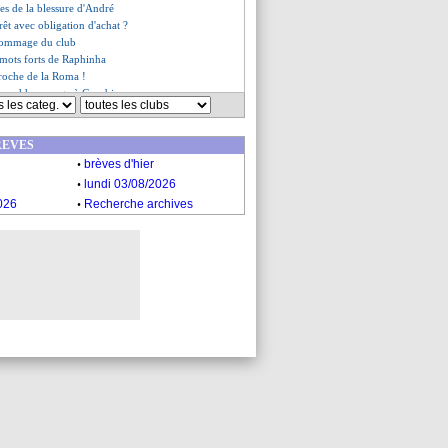
les de la blessure d'André
rêt avec obligation d'achat ?
'hommage du club
s mots forts de Raphinha
proche de la Roma !
 rend hommage à Courbis
 pour Bayeux ?
 gueule de Hein !
REVES
talement fan de Raphinha
.
 Rolland Courbis
brèves d'hier
lub veut son départ
.
lundi 03/08/2026
ge le foot français
.
026
Recherche archives
k devient le favori
 pose bien des questions
un geste qui fait jaser...
fi veulent résilier
 le compliment de Fonseca
ès satisfait d'Endrick
es du dim. 11 janvier 2026
es du sam. 10 janvier 2026