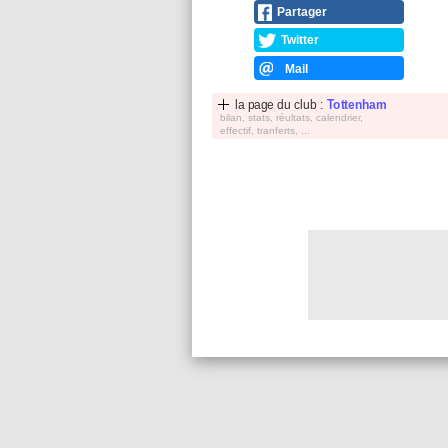
Partager
Twitter
Mail
la page du club :
Tottenham
bilan, stats, réultats, calendrier,
effectif, tranferts, ...