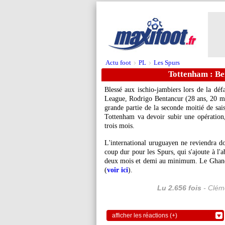
Actu foot
PL
Les Spurs
>
>
Tottenham : Be
Blessé aux ischio-jambiers lors de la dé
League, Rodrigo
Bentancur
(28 ans, 20 ma
grande partie de la seconde moitié de sai
Tottenham va devoir subir une opération, 
trois mois.
L'international uruguayen ne reviendra d
coup dur pour les Spurs, qui s'ajoute à 
deux mois et demi au minimum. Le Ghanéen
(
voir ici
).
Lu 2.656 fois
- Cléme
afficher les réactions (+)