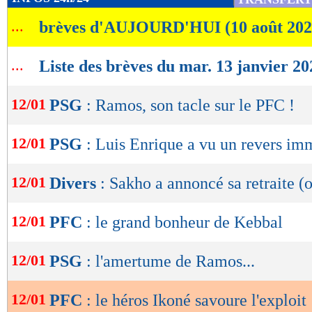
de
...
brèves d'AUJOURD'HUI (10 août 202
lecture
OK
...
Liste des brèves du mar. 13 janvier 20
12/01
PSG
: Ramos, son tacle sur le PFC !
12/01
PSG
: Luis Enrique a vu un revers im
12/01
Divers
: Sakho a annoncé sa retraite (o
12/01
PFC
: le grand bonheur de Kebbal
12/01
PSG
: l'amertume de Ramos...
12/01
PFC
: le héros Ikoné savoure l'exploit