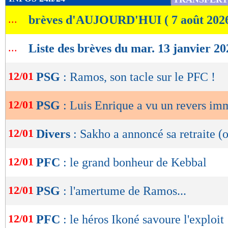
de
...
brèves d'AUJOURD'HUI ( 7 août 202
lecture
OK
...
Liste des brèves du mar. 13 janvier 20
12/01
PSG
: Ramos, son tacle sur le PFC !
12/01
PSG
: Luis Enrique a vu un revers im
12/01
Divers
: Sakho a annoncé sa retraite (o
12/01
PFC
: le grand bonheur de Kebbal
12/01
PSG
: l'amertume de Ramos...
12/01
PFC
: le héros Ikoné savoure l'exploit