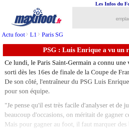
Les Infos du F
emplac
>
>
Actu foot
L1
Paris SG
PSG : Luis Enrique a vu un 
Ce lundi, le Paris Saint-Germain a connu une v
sorti dès les 16es de finale de la Coupe de Fra
De son côté, l'entraîneur du PSG Luis Enrique
pour son équipe.
"Je pense qu'il est très facile d'analyser et de 
beaucoup d'occasions, on méritait de gagner c
Mais pour gagner au foot, il faut marquer des b