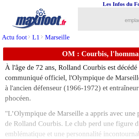
Les Infos du F
12/01
OM
: le PSG, De Zerbi veut retenir la
emplac
12/01
Tottenham
: Bentancur absent trois m
>
>
Actu foot
L1
Marseille
12/01
OM
: Aubameyang, une coupure pour l
OM : Courbis, l'homma
12/01
West Ham
: Paqueta veut filer à Fla
À l'âge de 72 ans, Rolland Courbis est décédé
12/01
OM
: le point mercato de De Zerbi
communiqué officiel, l'Olympique de Marseil
à l'ancien défenseur (1966-1972) et entraîneu
12/01
Divers
: Courbis, l'hommage de Zidan
phocéen.
12/01
OM
: De Zerbi lie son avenir à Benat
"L’Olympique de Marseille a appris avec une 
de Rolland Courbis. Le club perd une figure de
12/01
Metz
: Madjo vendu à Aston Villa (off
emblématique et une personnalité incontournab