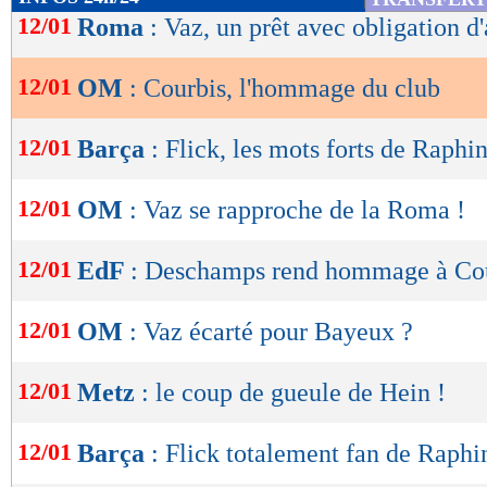
de
12/01
Roma
: Vaz, un prêt avec obligation d
on lire.
lecture
Lu 17.702 fois
- Damien Da Silva 
12/01
OM
: Courbis, l'hommage du club
OK
12/01
Barça
: Flick, les mots forts de Raphi
12/01
OM
: Vaz se rapproche de la Roma !
12/01
EdF
: Deschamps rend hommage à Co
12/01
OM
: Vaz écarté pour Bayeux ?
12/01
Metz
: le coup de gueule de Hein !
12/01
Barça
: Flick totalement fan de Raphi