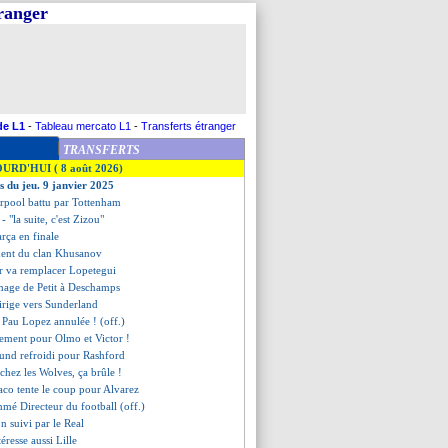
tranger
de L1
-
Tableau mercato L1
-
Transferts étranger
TRANSFERTS
OURD'HUI ( 8 août 2026)
es du jeu. 9 janvier 2025
erpool battu par Tottenham
- "la suite, c'est Zizou"
arça en finale
ement du clan Khusanov
er va remplacer Lopetegui
mage de Petit à Deschamps
dirige vers Sunderland
de Pau Lopez annulée ! (off.)
sement pour Olmo et Victor !
und refroidi pour Rashford
chez les Wolves, ça brûle !
co tente le coup pour Alvarez
mé Directeur du football (off.)
n suivi par le Real
téresse aussi Lille