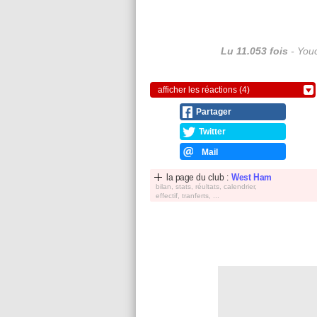
Lu 11.053 fois
- Youc
afficher les réactions (4)
Partager
Twitter
Mail
la page du club :
West Ham
bilan, stats, réultats, calendrier,
effectif, tranferts, ...