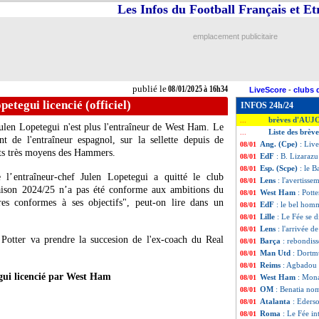
Les Infos du Football Français et E
emplacement publicitaire
publié le
08/01/2025 à 16h34
LiveScore
-
clubs 
etegui licencié (officiel)
INFOS 24h/24
brèves d'AUJ
...
: Julen Lopetegui n'est plus l'entraîneur de West Ham. Le
Liste des brèv
...
t de l'entraîneur espagnol, sur la sellette depuis de
Ang. (Cpe)
: Liv
08/01
ats très moyens des Hammers.
EdF
: B. Lizarazu 
08/01
Esp. (Scpe)
: le B
08/01
’entraîneur-chef Julen Lopetegui a quitté le club
Lens
: l'avertiss
08/01
saison 2024/25 n’a pas été conforme aux ambitions du
West Ham
: Pott
08/01
s conformes à ses objectifs", peut-on lire dans un
EdF
: le bel hom
08/01
Lille
: Le Fée se 
08/01
Lens
: l'arrivée 
08/01
Potter va prendre la succesion de l'ex-coach du Real
Barça
: rebondis
08/01
Man Utd
: Dortm
08/01
Reims
: Agbadou 
08/01
gui licencié par West Ham
West Ham
: Mona
08/01
OM
: Benatia nom
08/01
Atalanta
: Ederso
08/01
Roma
: Le Fée in
08/01