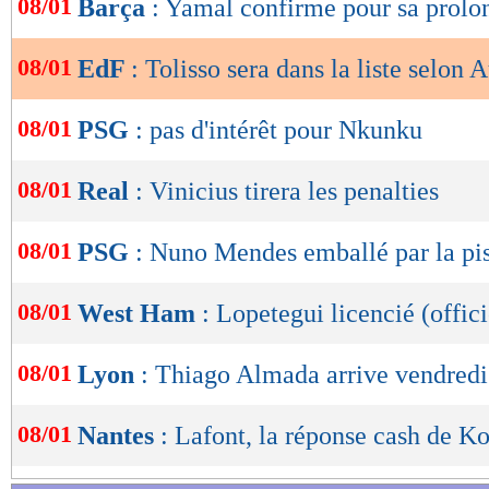
08/01
Barça
: Yamal confirme pour sa prolo
de
lecture
08/01
EdF
: Tolisso sera dans la liste selon 
OK
08/01
PSG
: pas d'intérêt pour Nkunku
08/01
Real
: Vinicius tirera les penalties
08/01
PSG
: Nuno Mendes emballé par la pi
08/01
West Ham
: Lopetegui licencié (offici
08/01
Lyon
: Thiago Almada arrive vendredi
08/01
Nantes
: Lafont, la réponse cash de 