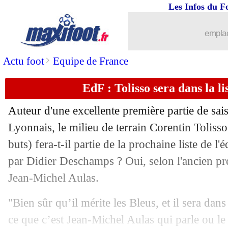
...
Liste des brèves du jeu. 9 janvier 2025
Les Infos du F
08/01
Ang. (Cpe)
: Liverpool battu par Tot
emplac
08/01
EdF
: B. Lizarazu - "la suite, c'est Ziz
>
Actu foot
Equipe de France
EdF : Tolisso sera dans la li
08/01
Esp. (Scpe)
: le Barça en finale
Auteur d'une excellente première partie de sa
08/01
Lens
: l'avertissement du clan Khusan
Lyonnais, le milieu de terrain Corentin Tolisso
buts) fera-t-il partie de la prochaine liste de 
08/01
West Ham
: Potter va remplacer Lope
par Didier Deschamps ? Oui, selon l'ancien pr
08/01
EdF
: le bel hommage de Petit à Des
Jean-Michel Aulas.
"Bien sûr qu’il mérite les Bleus, et il sera dans
08/01
Lille
: Le Fée se dirige vers Sunderlan
ce que c’est Jean-Michel Aulas qui parle ou le