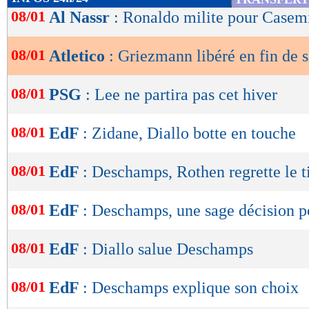
de
08/01
Al Nassr
: Ronaldo milite pour Casem
lecture
08/01
Atletico
: Griezmann libéré en fin de s
OK
08/01
PSG
: Lee ne partira pas cet hiver
08/01
EdF
: Zidane, Diallo botte en touche
08/01
EdF
: Deschamps, Rothen regrette le 
08/01
EdF
: Deschamps, une sage décision 
08/01
EdF
: Diallo salue Deschamps
08/01
EdF
: Deschamps explique son choix