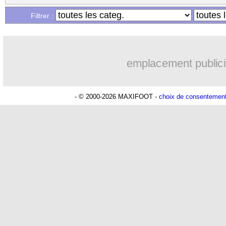
...
Liste des brèves du mar. 7 janvier 202
Filtrer :
...
Liste des brèves du lun. 6 janvier 2025
emplacement publici
- © 2000-2026 MAXIFOOT -
choix de consentemen