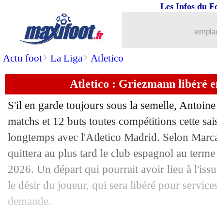
Les Infos du F
08/01
OM
: Luiz Felipe encense la L1
emplac
08/01
Lyon
: Aulas inquiet pour la DNCG
>
>
Actu foot
La Liga
Atletico
08/01
Lille
: Zedadka file en Pologne (offici
Atletico : Griezmann libéré en
08/01
Lyon
: Aulas voit très grand pour Cher
S'il en garde toujours sous la semelle, Antoin
08/01
EdF
: le message de L. Hernandez po
matchs et 12 buts toutes compétitions cette sai
longtemps avec l'Atletico Madrid. Selon Marca,
08/01
Caen
: Mbappé, les supporters inquiet
quittera au plus tard le club espagnol au terme
2026. Un départ qui pourrait avoir lieu à l'issu
08/01
Lyon
: offre saoudienne refusée pour
le désir du joueur, qui sera libéré pour services 
demande.
08/01
EdF
: Deschamps, Riolo pas surpris du