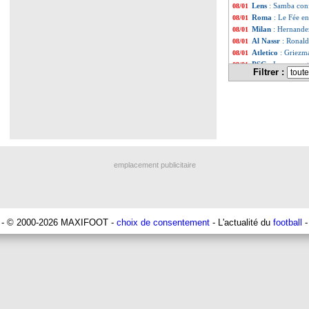
Lens
: Samba con
08/01
Roma
: Le Fée e
08/01
Milan
: Hernande
08/01
Al Nassr
: Ronald
08/01
Atletico
: Griezma
08/01
PSG
: Lee ne part
08/01
Filtrer :
EdF
: Zidane, Dia
08/01
EdF
: Deschamps,
08/01
EdF
: Deschamps,
08/01
EdF
: Diallo sal
08/01
EdF
: Deschamps 
08/01
Liste des brèv
...
Liste des brèv
...
emplacement publicitaire
- © 2000-2026 MAXIFOOT -
choix de consentement
- L'actualité du
football
-