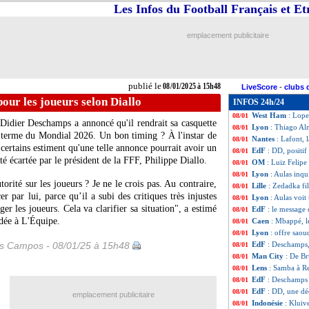
Les Infos du Football Français et E
West Ham
: Mona
08/01
OM
: Benatia nom
08/01
Atalanta
: Ederso
08/01
emplacement publicitaire
Roma
: Le Fée in
08/01
Barça
: Yamal co
08/01
EdF
: Tolisso sera
08/01
PSG
: pas d'inté
08/01
publié le
08/01/2025 à 15h48
LiveScore
-
clubs 
Real
: Vinicius tir
08/01
pour les joueurs selon Diallo
INFOS 24h/24
PSG
: Nuno Mend
08/01
West Ham
: Lope
08/01
 Didier Deschamps a annoncé qu'il rendrait sa casquette
Lyon
: Thiago Al
08/01
u terme du Mondial 2026. Un bon timing ? À l'instar de
Nantes
: Lafont,
08/01
 certains estiment qu'une telle annonce pourrait avoir un
EdF
: DD, positif
08/01
té écartée par le président de la FFF, Philippe Diallo.
OM
: Luiz Felipe
08/01
Lyon
: Aulas inq
08/01
torité sur les joueurs ? Je ne le crois pas. Au contraire,
Lille
: Zedadka fil
08/01
 par lui, parce qu’il a subi des critiques très injustes
Lyon
: Aulas voit
08/01
ger les joueurs. Cela va clarifier sa situation", a estimé
EdF
: le message
08/01
rdée à L'Équipe.
Caen
: Mbappé, l
08/01
Lyon
: offre sao
08/01
es Campos - 08/01/25 à 15h48
EdF
: Deschamps,
08/01
Man City
: De B
08/01
Lens
: Samba à R
08/01
EdF
: Deschamps 
08/01
EdF
: DD, une dé
08/01
emplacement publicitaire
Indonésie
: Kluive
08/01