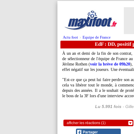
Actu foot
Equipe de France
>
EdF : DD, positif 
À un an et demi de la fin de son contrat,
de sélectionneur de l'équipe de France a
Jérôme Rothen (
voir la brève de 09h20
),
effet négatif sur les joueurs. Une éventuali
"Est-ce que ça peut lui faire perdre son au
cela va libérer tout le monde, à commencer
depuis des années. Il a le souhait de proté
le boss de la 3F lors d'une interview acco
Lu 5.991 fois
- Gill
afficher les réactions (1)
Partager