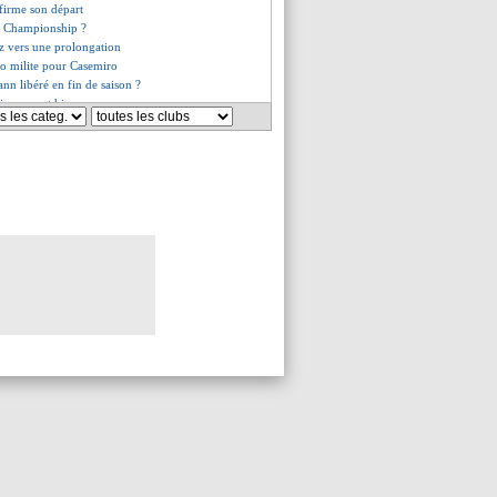
firme son départ
n Championship ?
z vers une prolongation
o milite pour Casemiro
nn libéré en fin de saison ?
ira pas cet hiver
llo botte en touche
 Rothen regrette le timing
 une sage décision pour Dugarry
ue Deschamps
explique son choix
es du mar. 7 janvier 2025
es du lun. 6 janvier 2025