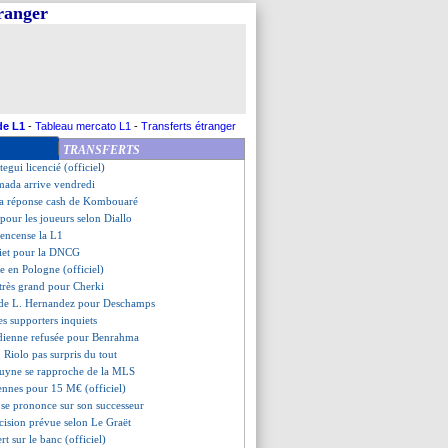
tranger
co tente le coup pour Alvarez
mé Directeur du football (off.)
n suivi par le Real
téresse aussi Lille
nfirme pour sa prolongation
 dans la liste selon Aulas
rêt pour Nkunku
de L1
-
Tableau mercato L1
-
Transferts étranger
era les penalties
TRANSFERTS
es emballé par la piste Man Utd
tegui licencié (officiel)
mada arrive vendredi
 la réponse cash de Kombouaré
 pour les joueurs selon Diallo
 encense la L1
uiet pour la DNCG
e en Pologne (officiel)
 très grand pour Cherki
 de L. Hernandez pour Deschamps
es supporters inquiets
udienne refusée pour Benrahma
 Riolo pas surpris du tout
ruyne se rapproche de la MLS
ennes pour 15 M€ (officiel)
se prononce sur son successeur
cision prévue selon Le Graët
rt sur le banc (officiel)