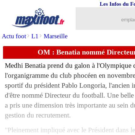
Les Infos du F
emplac
>
>
Actu foot
L1
Marseille
OM : Benatia nommé Directeur d
...
brèves d'AUJOURD'HUI ( 7 août 202
Medhi Benatia prend du galon à l'Olympique d
...
Liste des brèves du jeu. 9 janvier 2025
l'organigramme du club phocéen en novembre 
sportif du président Pablo Longoria, l'ancien 
08/01
Ang. (Cpe)
: Liverpool battu par Tot
d'être nommé Directeur du football. Une belle
a pris une dimension très importante au sein 
08/01
EdF
: B. Lizarazu - "la suite, c'est Ziz
gestion du recrutement.
08/01
Esp. (Scpe)
: le Barça en finale
"Pleinement impliqué avec le Président dans l