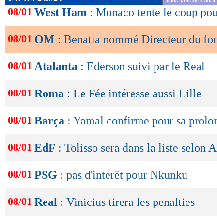
de
08/01
West Ham
: Monaco tente le coup po
lecture
08/01
OM
: Benatia nommé Directeur du foot
OK
08/01
Atalanta
: Ederson suivi par le Real
08/01
Roma
: Le Fée intéresse aussi Lille
08/01
Barça
: Yamal confirme pour sa prolo
08/01
EdF
: Tolisso sera dans la liste selon 
08/01
PSG
: pas d'intérêt pour Nkunku
08/01
Real
: Vinicius tirera les penalties