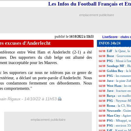
Atletico
: l'envie
14/10
Les Infos du Football Français et E
PSG
: un espoir 
14/10
Juve
: Sacchi ne
14/10
emplacement publicitaire
Lyon
: le jeu, Bl
14/10
Barça
: la piste G
14/10
PSG
: vers une d
14/10
OM
: Payet se vo
14/10
publié le
14/10/2022 à 11h53
Lyon
: Guendouzi
14/10
LiveScore
-
clubs 
OM
: Tudor, les 
14/10
es excuses d'Anderlecht
INFOS 24h/24
PSG
: devant la p
14/10
EdF
: le Qatar, l
14/10
onférence entre West Ham et Anderlecht (2-1) a été
Brest
: Gourvenne
14/10
unes. Des supporters du club belge ont allumé des
PSG
: Messi à l'e
14/10
ment inacceptable pour les Mauves.
Sondage MF
: Bl
14/10
Golden Boy
: la 
14/10
c les supporters car nous ne tolérons pas ce genre de
PSG
: les rumeurs
14/10
extérieur, a déclaré un porte-parole d'Anderlecht. Nous
Juve
: la piste Zi
14/10
nous condamnons fermement ces débordements. Nous
West Ham
: les 
14/10
ces comportements."
Juve
: fracture en
14/10
Barça
: un maillo
14/10
ain Rigaux - 14/10/22 à 11h53
PSG
: Neymar-Mba
14/10
Roma
: la C3, M
14/10
Newcastle
: Guim
14/10
Man City
: Agüer
14/10
emplacement publicitaire
PSG
: Mbappé, un
14/10
PSG
: environ 3
14/10
EdF
: Kanté au M
14/10