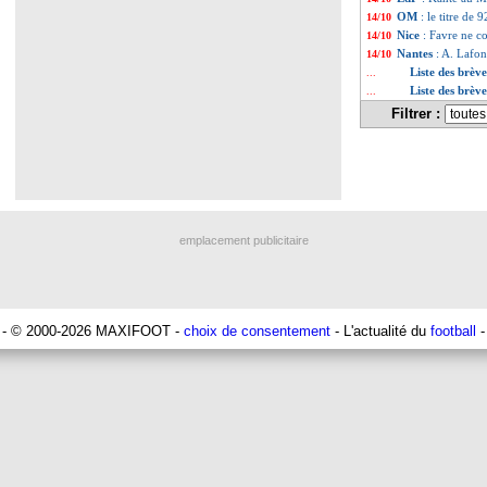
OM
: le titre de 
14/10
Nice
: Favre ne 
14/10
Nantes
: A. Lafon
14/10
Liste des brèv
...
Liste des brèv
...
Filtrer :
emplacement publicitaire
- © 2000-2026 MAXIFOOT -
choix de consentement
- L'actualité du
football
-