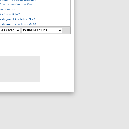
92, les accusations de Puel
comprend pas
t - "on a lâché"
es du jeu. 13 octobre 2022
es du mer. 12 octobre 2022