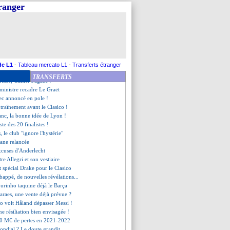
 de Félix se confirme
tranger
du Real dans le viseur
 comprend pas la Vieille Dame
anc annonce la couleur !
aya se refroidit
éfense à 4 contre l'OM ?
it continuer après 2024
, le regret de Juninho
de L1
-
Tableau mercato L1
-
Transferts étranger
mots forts de Payet
TRANSFERTS
resse, Galtier s'agace !
a ministre recadre Le Graët
c annoncé en pole !
ntraînement avant le Clasico !
anc, la bonne idée de Lyon !
liste des 20 finalistes !
, le club "ignore l'hystérie"
dane relancée
excuses d'Anderlecht
tre Allegri et son vestiaire
t spécial Drake pour le Clasico
ppé, de nouvelles révélations...
ourinho taquine déjà le Barça
araes, une vente déjà prévue ?
o voit Håland dépasser Messi !
e résiliation bien envisagée !
50 M€ de pertes en 2021-2022
ondial ? Le doute grandit...