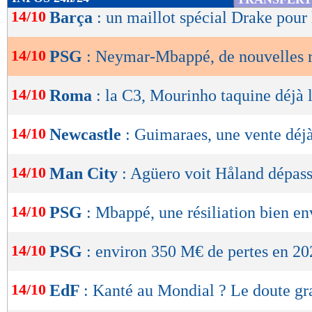
de
14/10
Barça
: un maillot spécial Drake pour 
Lu 58.790 fois
- Romain Rigaux -
lecture
14/10
PSG
: Neymar-Mbappé, de nouvelles ré
OK
14/10
Roma
: la C3, Mourinho taquine déjà 
14/10
Newcastle
: Guimaraes, une vente déj
14/10
Man City
: Agüero voit Håland dépass
14/10
PSG
: Mbappé, une résiliation bien en
14/10
PSG
: environ 350 M€ de pertes en 2
14/10
EdF
: Kanté au Mondial ? Le doute gra