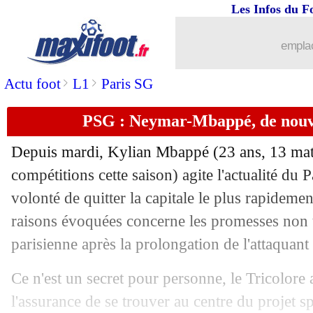
Les Infos du F
14/10
Lyon
: le jeu, Blanc annonce la couleu
emplac
14/10
Barça
: la piste Gaya se refroidit
>
>
Actu foot
L1
Paris SG
14/10
PSG
: vers une défense à 4 contre l'O
PSG : Neymar-Mbappé, de nouvel
14/10
OM
: Payet se voit continuer après 20
Depuis mardi, Kylian Mbappé (23 ans, 13 matc
14/10
Lyon
: Guendouzi, le regret de Juninh
compétitions cette saison) agite l'actualité du
volonté de quitter la capitale le plus rapideme
14/10
OM
: Tudor, les mots forts de Payet
raisons évoquées concerne les promesses non t
parisienne après la prolongation de l'attaquant 
14/10
PSG
: devant la presse, Galtier s'agace
Ce n'est un secret pour personne, le Tricolor
14/10
EdF
: le Qatar, la ministre recadre Le
l'assurance de se trouver au centre du projet sp