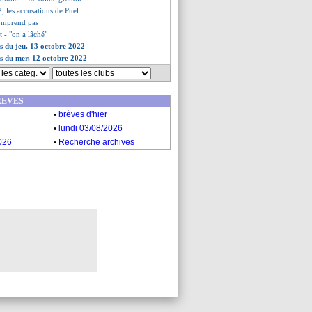
92, les accusations de Puel
comprend pas
t - "on a lâché"
es du jeu. 13 octobre 2022
es du mer. 12 octobre 2022
REVES
.
brèves d'hier
.
lundi 03/08/2026
.
026
Recherche archives