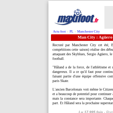
Actu foot
PL
Manchester City
>
>
Man City : Agüero 
Recruté par Manchester City cet été, 
compétitions cette saison) réalise des débu
attaquant des Skyblues, Sergio Agüero, le 
football.
"Håland a de la force, de l'athlétisme et u
dangereux. Il a ce qu'il faut pour continu
faisant partie d'une équipe offensive co
paris Skate.
L'ancien Barcelonais voit même le Citizen 
et a beaucoup de potentiel pour continuer à
mais la constance sera importante. Chaq
part. Et Håland sera la prochaine supersta
Lu 17.995 fois
- Rom