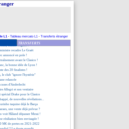
 de Félix se confirme
tranger
du Real dans le viseur
 comprend pas la Vieille Dame
anc annonce la couleur !
aya se refroidit
éfense à 4 contre l'OM ?
it continuer après 2024
, le regret de Juninho
de L1
-
Tableau mercato L1
-
Transferts étranger
mots forts de Payet
TRANSFERTS
resse, Galtier s'agace !
a ministre recadre Le Graët
c annoncé en pole !
ntraînement avant le Clasico !
anc, la bonne idée de Lyon !
liste des 20 finalistes !
, le club "ignore l'hystérie"
dane relancée
excuses d'Anderlecht
tre Allegri et son vestiaire
t spécial Drake pour le Clasico
ppé, de nouvelles révélations...
ourinho taquine déjà le Barça
araes, une vente déjà prévue ?
o voit Håland dépasser Messi !
e résiliation bien envisagée !
50 M€ de pertes en 2021-2022
ondial ? Le doute grandit...