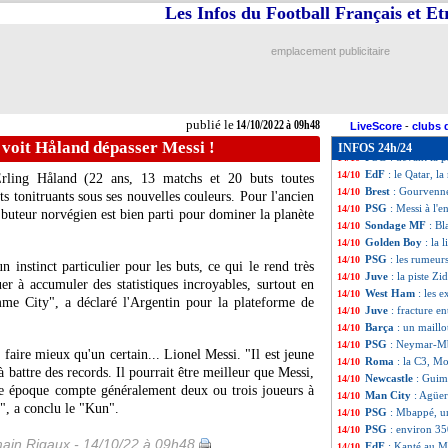
Atletico
: l'envie
14/10
Les Infos du Football Français et E
PSG
: un espoir 
14/10
Juve
: Sacchi ne
14/10
emplacement publicitaire
Lyon
: le jeu, Bl
14/10
Barça
: la piste G
14/10
PSG
: vers une d
14/10
OM
: Payet se vo
14/10
publié le
14/10/2022 à 09h48
Lyon
: Guendouzi
14/10
LiveScore
-
clubs 
OM
: Tudor, les 
14/10
voit Håland dépasser Messi !
INFOS 24h/24
PSG
: devant la p
14/10
EdF
: le Qatar, l
14/10
Erling Håland (22 ans, 13 matchs et 20 buts toutes
Brest
: Gourvenne
14/10
ts tonitruants sous ses nouvelles couleurs. Pour l'ancien
PSG
: Messi à l'e
14/10
buteur norvégien est bien parti pour dominer la planète
Sondage MF
: Bl
14/10
Golden Boy
: la 
14/10
PSG
: les rumeurs
14/10
n instinct particulier pour les buts, ce qui le rend très
Juve
: la piste Zi
14/10
er à accumuler des statistiques incroyables, surtout en
West Ham
: les 
14/10
mme City", a déclaré l'Argentin pour la plateforme de
Juve
: fracture en
14/10
Barça
: un maillo
14/10
PSG
: Neymar-Mba
14/10
faire mieux qu'un certain... Lionel Messi. "Il est jeune
Roma
: la C3, M
14/10
 battre des records. Il pourrait être meilleur que Messi,
Newcastle
: Guim
14/10
ue époque compte généralement deux ou trois joueurs à
Man City
: Agüer
14/10
r", a conclu le "Kun".
PSG
: Mbappé, un
14/10
PSG
: environ 3
14/10
ain Rigaux - 14/10/22 à 09h48
EdF
: Kanté au M
14/10