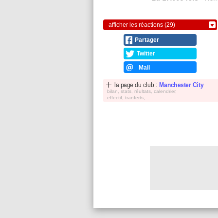
afficher les réactions (29)
Partager
Twitter
Mail
la page du club :
Manchester City
bilan, stats, réultats, calendrier,
effectif, tranferts, ...