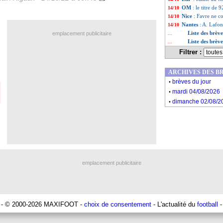
OM
: le titre de 
14/10
Nice
: Favre ne 
14/10
Nantes
: A. Lafon
14/10
Liste des brèv
emplacement publicitaire
...
Liste des brèv
...
Filtrer :
ARCHIVES DES B
.
brèves du jour
.
mardi 04/08/2026
.
dimanche 02/08/2
emplacement publicitaire
- © 2000-2026 MAXIFOOT -
choix de consentement
- L'actualité du
football
-