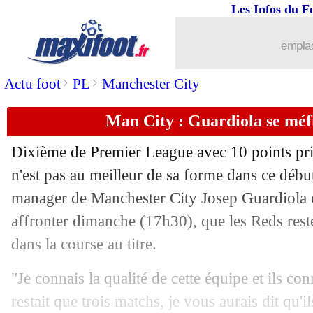
Les Infos du F
14/10
Strasbourg
: Gameiro garde confianc
emplac
14/10
Lille
: la grande joie de Cabella
>
>
Actu foot
PL
Manchester City
14/10
L1
: Strasbourg 0-3 Lille (fini)
Man City : Guardiola se méf
14/10
Ajaccio
: Belaili justifie son choix
Dixième de Premier League avec 10 points pri
14/10
Atletico
: Simeone évoque le cas Féli
n'est pas au meilleur de sa forme dans ce débu
manager de Manchester City Josep Guardiola e
14/10
Aston Villa
: Pochettino dans les petit
affronter dimanche (17h30), que les Reds rest
dans la course au titre.
14/10
PSG
: Rouyer prend la défense de Mb
"Je connais la qualité de cette équipe et ils conn
14/10
Ballon d'Or
: Genesio heureux pour 
restait que trois matchs, je vous aurais dit qu'i