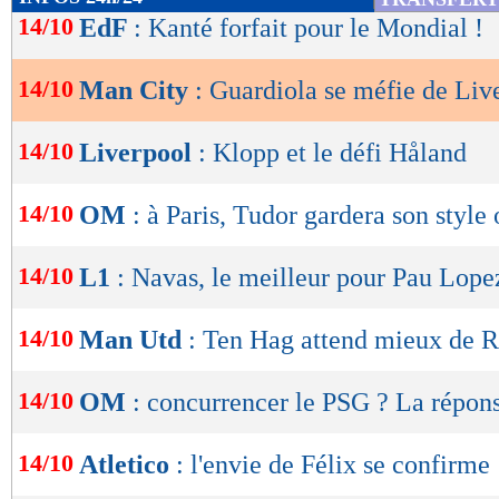
de
14/10
EdF
: Kanté forfait pour le Mondial !
lecture
14/10
Man City
: Guardiola se méfie de Liv
OK
14/10
Liverpool
: Klopp et le défi Håland
14/10
OM
: à Paris, Tudor gardera son style 
14/10
L1
: Navas, le meilleur pour Pau Lope
14/10
Man Utd
: Ten Hag attend mieux de R
14/10
OM
: concurrencer le PSG ? La répon
14/10
Atletico
: l'envie de Félix se confirme