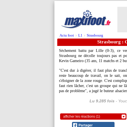
Actu foot
L1
Strasbourg
>
>
Strasbourg : 
Sèchement battu par Lille (0-3), ce ve
Strasbourg ne décolle toujours pas et po
Kevin Gameiro (35 ans, 11 matchs et 2 but
"C'est dur à digérer, il faut plus de tran
reste beaucoup de travail, on le sait, o
s'éloigner de la zone rouge. C'est compliq
faut rien lâcher, c'est un groupe qui ne l
pas de problème", a jugé le buteur alsaci
Lu 9.285 fois
- Youc
afficher les réactions (1)
Partager