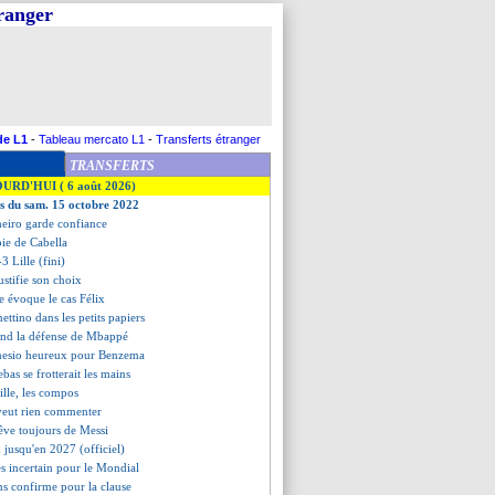
tranger
de L1
-
Tableau mercato L1
-
Transferts étranger
TRANSFERTS
OURD'HUI ( 6 août 2026)
es du sam. 15 octobre 2022
eiro garde confiance
oie de Cabella
3 Lille (fini)
justifie son choix
e évoque le cas Félix
hettino dans les petits papiers
end la défense de Mbappé
nesio heureux pour Benzema
bas se frotterait les mains
ille, les compos
 veut rien commenter
rêve toujours de Messi
 jusqu'en 2027 (officiel)
s incertain pour le Mondial
s confirme pour la clause