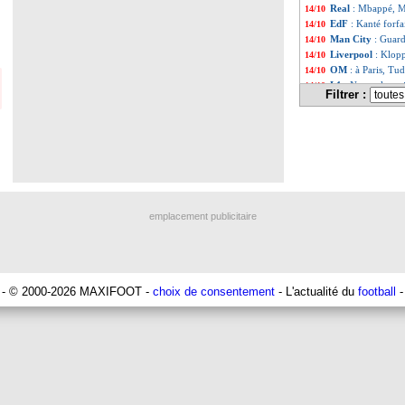
Real
: Mbappé, Mor
14/10
EdF
: Kanté forfa
14/10
Man City
: Guard
14/10
Liverpool
: Klopp
14/10
OM
: à Paris, Tu
14/10
L1
: Navas, le me
14/10
Filtrer :
Man Utd
: Ten H
14/10
OM
: concurrenc
14/10
Atletico
: l'envie
14/10
PSG
: un espoir 
14/10
Juve
: Sacchi ne
14/10
Lyon
: le jeu, Bl
14/10
Barça
: la piste G
14/10
PSG
: vers une d
14/10
emplacement publicitaire
OM
: Payet se vo
14/10
Lyon
: Guendouzi
14/10
OM
: Tudor, les 
14/10
PSG
: devant la p
14/10
EdF
: le Qatar, l
14/10
- © 2000-2026 MAXIFOOT -
choix de consentement
- L'actualité du
football
-
Brest
: Gourvenne
14/10
PSG
: Messi à l'e
14/10
Sondage MF
: Bl
14/10
Golden Boy
: la 
14/10
PSG
: les rumeurs
14/10
Juve
: la piste Zi
14/10
West Ham
: les 
14/10