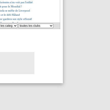
ientes n'en voit pas l'utilité
it pour le Mondial !
iola se méfie de Liverpool
 et le défi Håland
dor gardera son style offensif
illeur pour Pau Lopez
ag attend mieux de Rashford
er le PSG ? La réponse de Tudor
 de Félix se confirme
du Real dans le viseur
 comprend pas la Vieille Dame
anc annonce la couleur !
aya se refroidit
éfense à 4 contre l'OM ?
it continuer après 2024
, le regret de Juninho
mots forts de Payet
resse, Galtier s'agace !
a ministre recadre Le Graët
c annoncé en pole !
ntraînement avant le Clasico !
anc, la bonne idée de Lyon !
liste des 20 finalistes !
, le club "ignore l'hystérie"
dane relancée
excuses d'Anderlecht