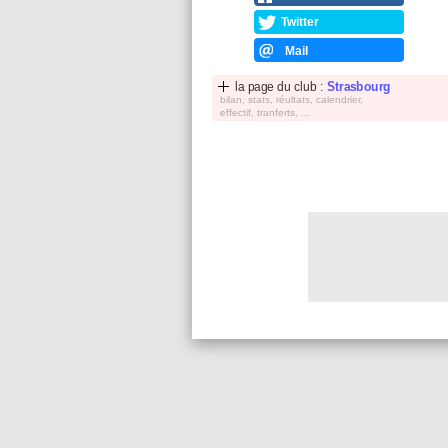
Twitter
Mail
la page du club :
Strasbourg
bilan, stats, réultats, calendrier,
effectif, tranferts, ...