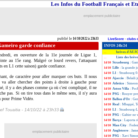
Les Infos du Football Français et E
emplacement publicitaire
publié le
14/10/2022 à 23h33
LiveScore
-
clubs 
Gameiro garde confiance
INFOS 24h/24
brèves d'AUJ
...
ndredi, en ouverture de la 11e journée de Ligue 1,
Liste des brèv
...
inte au 15e rang. Malgré ce lourd revers, l'attaquant
Strasbourg
: Gam
14/10
s en L1 cette saison) garde confiance.
Lille
: la grande j
14/10
L1
: Strasbourg 0-
14/10
chant, de caractère pour aller marquer ces buts. Il nous
Ajaccio
: Belaili 
14/10
n va aller chercher des points à droite à gauche pour
Atletico
: Simeon
14/10
ué, il y a des phases comme ça où c'est compliqué, il ne
Aston Villa
: Poc
14/10
âche pas. Si on tire tous dans le même sens, il n'y aura
PSG
: Rouyer pr
14/10
en pour Prime Vidéo.
Ballon d'Or
: Ge
14/10
Real
: Mbappé, Te
14/10
ef Touaitia - 14/10/22 à 23h33
L1
: Strasbourg-L
14/10
PSG
: Galtier ne
14/10
Barça
: Laporta 
14/10
Man City
: Foden
14/10
Angleterre
: Jame
14/10
emplacement publicitaire
PSG
: Xavi Simon
14/10