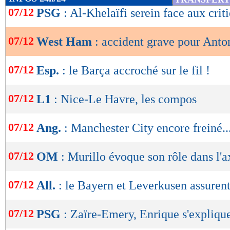
de
07/12
PSG
: Al-Khelaïfi serein face aux crit
lecture
07/12
West Ham
: accident grave pour Anto
OK
07/12
Esp.
: le Barça accroché sur le fil !
07/12
L1
: Nice-Le Havre, les compos
07/12
Ang.
: Manchester City encore freiné..
07/12
OM
: Murillo évoque son rôle dans l'a
07/12
All.
: le Bayern et Leverkusen assuren
07/12
PSG
: Zaïre-Emery, Enrique s'expliqu