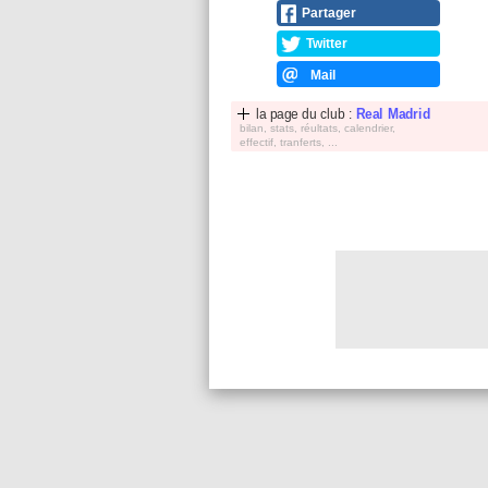
Partager
Twitter
Mail
la page du club :
Real Madrid
bilan, stats, réultats, calendrier,
effectif, tranferts, ...