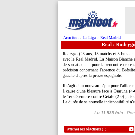
Actu foot
La Liga
Real Madrid
>
>
Real : Rodrygo 
Rodrygo
(23 ans, 13 matchs et 3 buts en 
avec le Real Madrid. La Maison Blanche a
de son attaquant pour la rencontre de ce
précision concernant l'absence du Brésilie
gauche d'après la presse espagnole.
Il s'agit d'un nouveau pépin pour l'ailier
à cause d'une blessure face à Osasuna (4-
le 1er décembre contre Getafe (2-0) puis e
La durée de sa nouvelle indisponibilité n'
Lu 11.535 fois
- Rom
afficher les réactions (+)