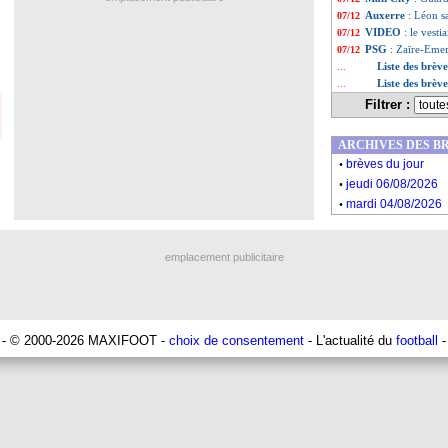
Auxerre
: Léon 
07/12
VIDEO
: le vesti
07/12
PSG
: Zaïre-Emer
07/12
Liste des brèv
...
Liste des brèv
...
Filtrer :
ARCHIVES DES B
.
brèves du jour
.
jeudi 06/08/2026
.
mardi 04/08/2026
emplacement publicitaire
- © 2000-2026 MAXIFOOT -
choix de consentement
- L'actualité du
football
-