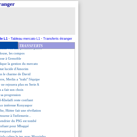
 serein face aux critiques
tranger
dent grave pour Antonio
roché sur le fil !
re, les compos
 City encore freiné...
que son rôle dans l'axe
t Leverkusen assurent
y, Enrique s'explique
de L1
-
Tableau mercato L1
-
Transferts étranger
 réponse d'Al-Khelaïfi
TRANSFERTS
natia voit une première pierre
ouse, les compos
pose à Grenoble
lique la gestion du mercato
nstat lucide d'Amorim
us le charme de David
rre, Merlin a "trahi" l'équipe
 ne rejouera plus en Serie A
a a fait son choix
 sa progression
Al-Khelaïfi reste confiant
cko intéresse Konyaspor
he, Hütter fait une révélation
ourne à l'infirmerie...
alendrier du PSG est tombé
onfiant pour Mbappé
iverpool reporté
iola calme le jeu avec Mourinho