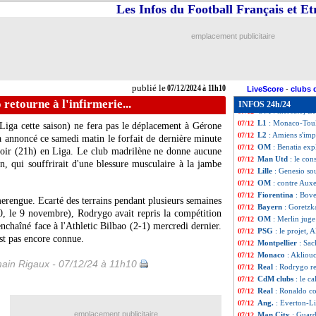
PSG
: Al-Khelaïfi
07/12
Les Infos du Football Français et E
West Ham
: acci
07/12
Esp.
: le Barça acc
07/12
emplacement publicitaire
L1
: Nice-Le Hav
07/12
Ang.
: Manchester
07/12
OM
: Murillo évo
07/12
All.
: le Bayern e
07/12
publié le
07/12/2024 à 11h10
PSG
: Zaïre-Emer
07/12
LiveScore
-
clubs 
Real
: Mbappé, la
07/12
retourne à l'infirmerie...
INFOS 24h/24
OM
: mercato, Be
07/12
L1
: Monaco-Toul
07/12
Liga cette saison) ne fera pas le déplacement à Gérone
L2
: Amiens s'im
07/12
 annoncé ce samedi matin le forfait de dernière minute
OM
: Benatia exp
07/12
 soir (21h) en Liga. Le club madrilène ne donne aucune
Man Utd
: le co
07/12
n, qui souffrirait d'une blessure musculaire à la jambe
Lille
: Genesio so
07/12
OM
: contre Auxe
07/12
Fiorentina
: Bove
07/12
 merengue. Ecarté des terrains pendant plusieurs semaines
Bayern
: Goretzk
07/12
0, le 9 novembre), Rodrygo avait repris la compétition
OM
: Merlin juge
07/12
nchaîné face à l'Athletic Bilbao (2-1) mercredi dernier.
PSG
: le projet, 
07/12
est pas encore connue.
Montpellier
: Sa
07/12
Monaco
: Akliouc
07/12
ain Rigaux - 07/12/24 à 11h10
Real
: Rodrygo ret
07/12
CdM clubs
: le c
07/12
Real
: Ronaldo c
07/12
Ang.
: Everton-L
07/12
emplacement publicitaire
Man City
: Guard
07/12