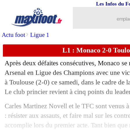
Les Infos du F
07/12
Atletico
: Le Normand, les attentes d
emplac
07/12
L2
: le classement provisoire
>
Actu foot
Ligue 1
07/12
L2
: le Paris FC reprend la tête
L1 : Monaco 2-0 Toulou
07/12
Man City
: le constat amer de Silva
Après deux défaites consécutives, Monaco se r
07/12
Bayern
: nouveau rebondissement pou
Arsenal en Ligue des Champions avec une vict
à Toulouse (2-0) ce samedi, dans le cadre de l
07/12
OM
: Benatia a été surpris de l'opport
Le club princier revient à cinq points du leader
07/12
Nice
: Laborde égale un record de Lac
Carles Martinez Novell et le TFC sont venus à 
: résister aux assauts, et faire mal sur les con
07/12
L1
: Nice 2-1 Le Havre (fini)
accomplie lors du premier acte. Tant bien que 