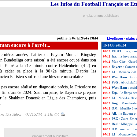
Les Infos du Football Français et E
Bayern
: nouveau
07/12
OM
: Benatia a ét
07/12
Nice
: Laborde ég
07/12
emplacement publicitaire
L1
: Nice 2-1 Le 
07/12
Toulouse
: Sidibé 
07/12
All.
: Dortmund se
07/12
Ang.
: Mancheste
07/12
publié le
07/12/2024 à 19h14
LiveScore
-
clubs 
Monaco
: le titr
07/12
an encore à l'arrêt...
INFOS 24h/24
L1
: Angers-Lyon
07/12
VIDEO
: la gros
07/12
ernières années, l'ailier du Bayern Munich Kingsley
Ita.
: la Juve arra
07/12
en Bundesliga cette saison) a été encore coupé dans son
Man City
: Guard
07/12
i. Entré à la 71e minute contre Heidenheim (4-2) en
Bayern
: Coman en
07/12
a dû céder sa place à la 90+2e minute. D'après les
L1
: Monaco 2-0 
07/12
cien Parisien souffre d'une blessure musculaire.
West Ham
: Anto
07/12
PSG
: Al-Khelaïfi
07/12
pas encore réalisé un diagnostic précis, le Tricolore ne
West Ham
: acci
07/12
te fin d'année 2024. Sauf surprise, le Bayern se prépare
Esp.
: le Barça acc
07/12
r le Shakhtar Donetsk en Ligue des Champions, puis
L1
: Nice-Le Hav
07/12
.
Ang.
: Manchester
07/12
OM
: Murillo évo
07/12
All.
: le Bayern e
n Da Silva - 07/12/24 à 19h14
07/12
PSG
: Zaïre-Emer
07/12
Real
: Mbappé, la
07/12
OM
: mercato, Be
07/12
L1
: Monaco-Toul
07/12
emplacement publicitaire