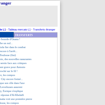
tranger
 rebondissement pour Davies
é surpris de l'opportunité
ale un record de Lacazette
Havre (fini)
retient le positif
 contente d'un nul
r United plombé par Onana...
de L1
-
Tableau mercato L1
-
Transferts étranger
e, la réponse de Ben Seghir
TRANSFERTS
, les compos
se bourde d'Onana !
che un nul...
iola fier dans le combat
core à l'arrêt...
Toulouse (fini)
nio, des nouvelles rassurantes
 serein face aux critiques
dent grave pour Antonio
roché sur le fil !
re, les compos
 City encore freiné...
que son rôle dans l'axe
t Leverkusen assurent
y, Enrique s'explique
 réponse d'Al-Khelaïfi
natia voit une première pierre
ouse, les compos