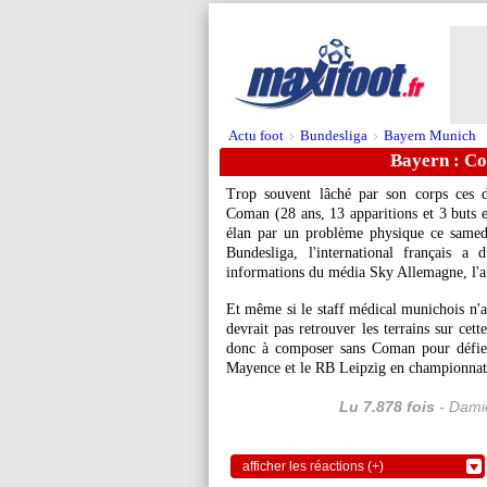
Actu foot
Bundesliga
Bayern Munich
>
>
Bayern : Com
Trop souvent lâché par son corps ces d
Coman
(28 ans, 13 apparitions et 3 buts 
élan par un problème physique ce samed
Bundesliga, l'international français 
informations du média Sky Allemagne, l'an
Et même si le staff médical munichois n'a 
devrait pas retrouver les terrains sur cet
donc à composer sans Coman pour défie
Mayence et le RB Leipzig en championnat
Lu 7.878 fois
- Damie
afficher les réactions (+)