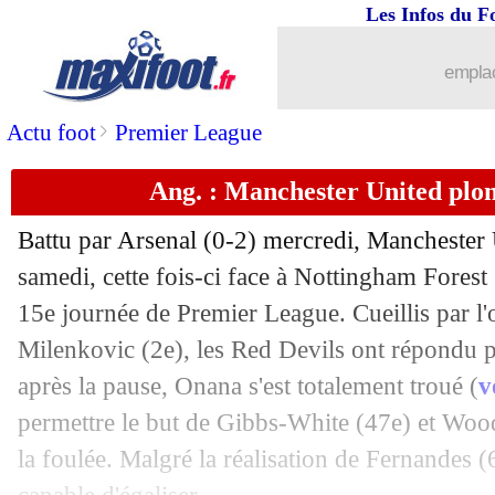
Les Infos du F
07/12
Lyon
: Mikautadze raconte son golazo
emplac
07/12
Angers
: Aholou s'avoue vaincu
>
Actu foot
Premier League
07/12
Lyon
: Mata fier de la prestation, mais.
Ang. : Manchester United plo
07/12
L1
: Angers 0-3 Lyon (fini)
Battu par Arsenal (0-2) mercredi, Manchester 
07/12
Esp.
: le Real se rassure, Mbappé bute
samedi, cette fois-ci face à Nottingham Forest
15e journée de Premier League. Cueillis par l'
07/12
Ita.
: Koné buteur, la Roma retrouve l
Milenkovic (2e), les Red Devils ont répondu 
après la pause, Onana s'est totalement troué (
v
07/12
Monaco
: une première depuis 2018
permettre le but de Gibbs-White (47e) et Wood
la foulée. Malgré la réalisation de Fernandes 
07/12
Atletico
: Le Normand, les attentes d