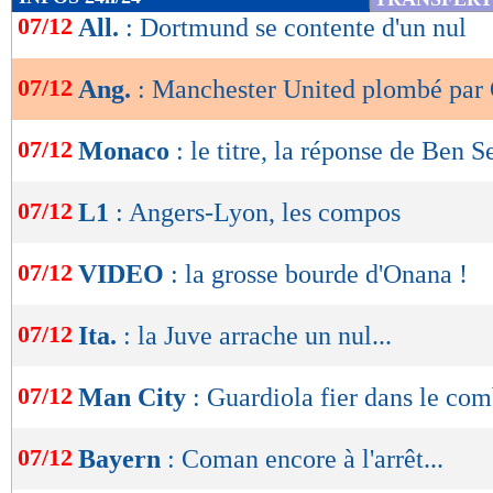
de
07/12
All.
: Dortmund se contente d'un nul
lecture
07/12
Ang.
: Manchester United plombé par 
OK
07/12
Monaco
: le titre, la réponse de Ben S
07/12
L1
: Angers-Lyon, les compos
07/12
VIDEO
: la grosse bourde d'Onana !
07/12
Ita.
: la Juve arrache un nul...
07/12
Man City
: Guardiola fier dans le com
07/12
Bayern
: Coman encore à l'arrêt...