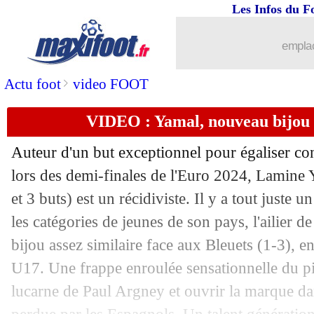
10/07
Real
: Mbappé présenté mardi prochain
Les Infos du F
10/07
EdF
: Mbappé, la stat' qui fait mal
emplac
10/07
EdF
: Diallo répond pour le style de j
>
Actu foot
video FOOT
VIDEO : Yamal, nouveau bijou 
10/07
EdF
: Diallo retient Deschamps
Auteur d'un but exceptionnel pour égaliser con
10/07
Roma
: Spinazzola rebondit à Naples (
lors des demi-finales de l'Euro 2024, Lamine 
et 3 buts) est un récidiviste. Il y a tout juste u
10/07
EdF
: Griezmann a toujours faim pour
les catégories de jeunes de son pays, l'ailier de
10/07
Audiences TV
: un carton pour les Bl
bijou assez similaire face aux Bleuets (1-3), e
U17. Une frappe enroulée sensationnelle du pi
10/07
Allemagne
: Müller va dire stop
lucarne de Paul Argney et ouvrir la marque da