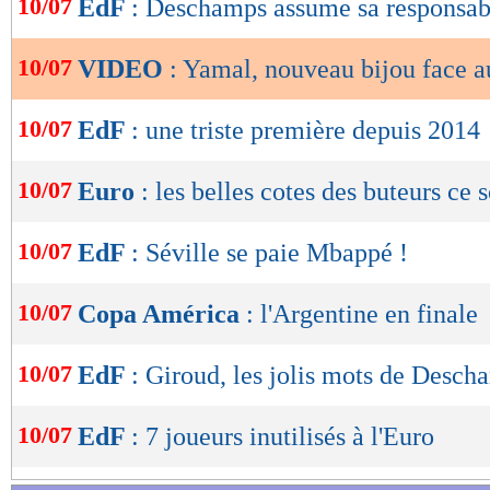
10/07
EdF
: Deschamps assume sa responsabi
de
lecture
10/07
VIDEO
: Yamal, nouveau bijou face a
OK
10/07
EdF
: une triste première depuis 2014
10/07
Euro
: les belles cotes des buteurs ce s
10/07
EdF
: Séville se paie Mbappé !
10/07
Copa América
: l'Argentine en finale
10/07
EdF
: Giroud, les jolis mots de Desch
10/07
EdF
: 7 joueurs inutilisés à l'Euro