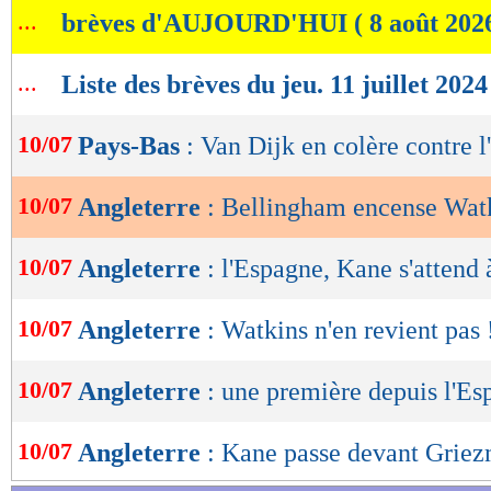
...
brèves d'AUJOURD'HUI ( 8 août 202
de
lecture
...
Liste des brèves du jeu. 11 juillet 2024
OK
10/07
Pays-Bas
: Van Dijk en colère contre l'
10/07
Angleterre
: Bellingham encense Wat
10/07
Angleterre
: l'Espagne, Kane s'attend 
10/07
Angleterre
: Watkins n'en revient pas 
10/07
Angleterre
: une première depuis l'E
10/07
Angleterre
: Kane passe devant Grie