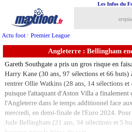
Les Infos du F
emplac
>
Actu foot
Premier League
Angleterre : Bellingham en
Gareth Southgate a pris un gros risque en faisa
Harry Kane (30 ans, 97 sélections et 66 buts) 
rentrer Ollie Watkins (28 ans, 14 sélections et
puisque l'attaquant d'Aston Villa a finalement o
l'Angleterre dans le temps additionnel face au
mercredi, en demi-finale de l'Euro 2024. Pour 
Jude Bellingham (21 ans, 34 sélections et 5 bu