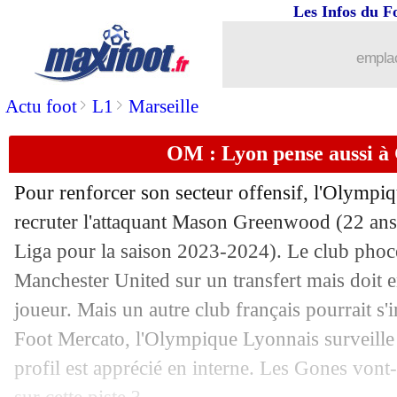
Les Infos du F
emplac
>
>
Actu foot
L1
Marseille
OM : Lyon pense aussi 
Pour renforcer son secteur offensif, l'Olympiq
recruter l'attaquant Mason
Greenwood
(22 ans
Liga pour la saison 2023-2024). Le club phoc
Manchester United sur un transfert mais doit e
joueur. Mais un autre club français pourrait s'i
Foot Mercato, l'Olympique Lyonnais surveille l
profil est apprécié en interne. Les Gones vont-