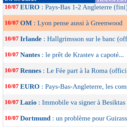
de
10/07
EURO
: Pays-Bas 1-2 Angleterre (fini
lecture
10/07
OM
: Lyon pense aussi à Greenwood
OK
10/07
Irlande
: Hallgrimsson sur le banc (off
10/07
Nantes
: le prêt de Krastev a capoté...
10/07
Rennes
: Le Fée part à la Roma (offici
10/07
EURO
: Pays-Bas-Angleterre, les co
10/07
Lazio
: Immobile va signer à Besiktas
10/07
Dortmund
: un problème pour Guirassy