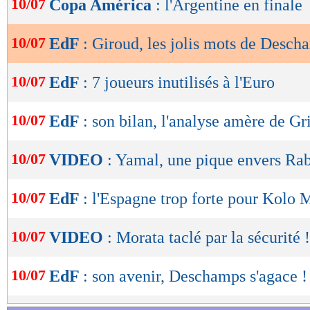
10/07
Copa América
: l'Argentine en finale
de
lecture
10/07
EdF
: Giroud, les jolis mots de Desch
OK
10/07
EdF
: 7 joueurs inutilisés à l'Euro
10/07
EdF
: son bilan, l'analyse amère de G
10/07
VIDEO
: Yamal, une pique envers Rab
10/07
EdF
: l'Espagne trop forte pour Kolo 
10/07
VIDEO
: Morata taclé par la sécurité !
10/07
EdF
: son avenir, Deschamps s'agace !