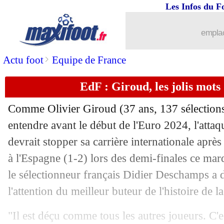
10/07
EdF
: Griezmann a toujours faim pour
Les Infos du F
10/07
Audiences TV
: un carton pour les Bl
emplac
10/07
Allemagne
: Müller va dire stop
>
Actu foot
Equipe de France
EdF : Giroud, les jolis mot
10/07
OM
: des contacts avec Nketiah !
Comme Olivier Giroud (37 ans, 137 sélections e
10/07
Watford
: Sissoko, c'est signé (off.)
entendre avant le début de l'Euro 2024, l'attaq
devrait stopper sa carrière internationale après
10/07
EdF
: Dembélé, la stat' qui en dit très 
à l'Espagne (1-2) lors des demi-finales ce mar
10/07
EdF
: Riolo s'inquiète pour Mbappé
le sélectionneur français Didier Deschamps a d
l'attention du meilleur buteur de l'histoire de la
10/07
Espagne
: Yamal assume son chambra
"Il est déçu comme tous les autres joueurs. C'es