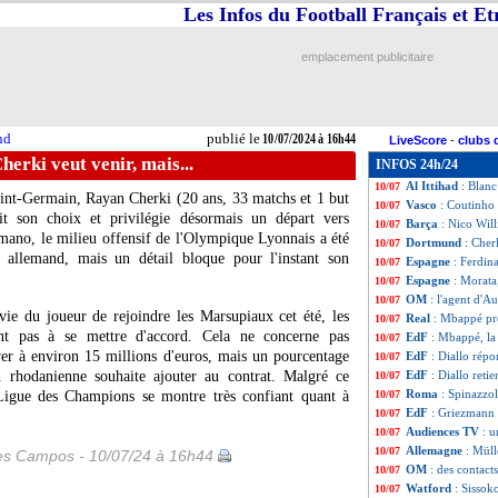
Les Infos du Football Français et E
EURO
: Pays-Bas
10/07
Lazio
: Immobile 
10/07
Dortmund
: un p
10/07
emplacement publicitaire
Amical
: Nice dé
10/07
Rennes
: accord 
10/07
Real
: Rafa Marin 
10/07
Lyon
: Laâziri enc
10/07
nd
publié le
10/07/2024 à 16h44
LiveScore
-
clubs 
Nice
: Thuram rejo
10/07
erki veut venir, mais...
INFOS 24h/24
Fenerbahçe
: Sai
10/07
Al Ittihad
: Blan
10/07
Saint-Germain, Rayan
Cherki
(20 ans, 33 matchs et 1 but
Vasco
: Coutinho 
10/07
t son choix et privilégie désormais un départ vers
Barça
: Nico Wil
10/07
mano, le milieu offensif de l'Olympique Lyonnais a été
Dortmund
: Cher
10/07
b allemand, mais un détail bloque pour l'instant son
Espagne
: Ferdin
10/07
Espagne
: Morata
10/07
OM
: l'agent d'A
10/07
vie du joueur de rejoindre les Marsupiaux cet été, les
Real
: Mbappé pré
10/07
ant pas à se mettre d'accord. Cela ne concerne pas
EdF
: Mbappé, la 
10/07
ever à environ 15 millions d'euros, mais un pourcentage
EdF
: Diallo répo
10/07
n rhodanienne souhaite ajouter au contrat. Malgré ce
EdF
: Diallo ret
10/07
Roma
: Spinazzol
e Ligue des Champions se montre très confiant quant à
10/07
EdF
: Griezmann 
10/07
Audiences TV
: u
10/07
Allemagne
: Müll
10/07
les Campos - 10/07/24 à 16h44
OM
: des contact
10/07
Watford
: Sissoko
10/07