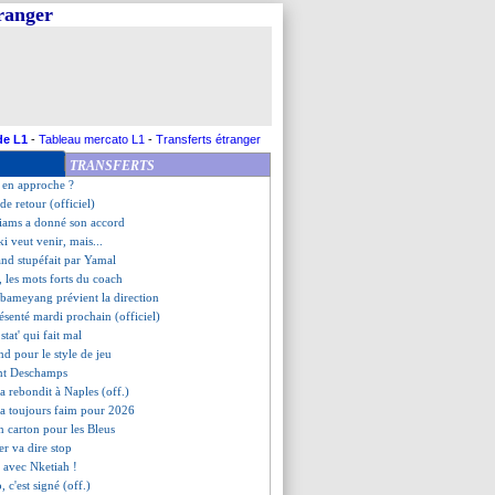
tranger
-Angleterre, les compos
va signer à Besiktas
roblème pour Guirassy...
bute sa préparation par un nul
trouvé pour Grønbaek
transféré à Naples (officiel)
ore prêté (officiel)
de L1
-
Tableau mercato L1
-
Transferts étranger
int la Juve (officiel)
TRANSFERTS
nt-Maximin arrive !
c en approche ?
de retour (officiel)
liams a donné son accord
ki veut venir, mais...
and stupéfait par Yamal
, les mots forts du coach
ubameyang prévient la direction
senté mardi prochain (officiel)
stat' qui fait mal
nd pour le style de jeu
ient Deschamps
a rebondit à Naples (off.)
a toujours faim pour 2026
n carton pour les Bleus
er va dire stop
s avec Nketiah !
, c'est signé (off.)