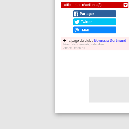
afficher les réactions (3)
Partager
Twitter
Mail
la page du club :
Borussia Dortmund
bilan, stats, réultats, calendrier,
effectif, tranferts, ...