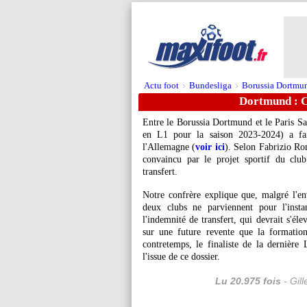
Actu foot
Bundesliga
Borussia Dortmu
>
>
Dortmund : Ch
Entre le Borussia Dortmund et le Paris 
en L1 pour la saison 2023-2024) a fai
l'Allemagne (
voir ici
). Selon Fabrizio Ro
convaincu par le projet sportif du clu
transfert.
Notre confrère explique que, malgré l'en
deux clubs ne parviennent pour l'inst
l'indemnité de transfert, qui devrait s'él
sur une future revente que la formatio
contretemps, le finaliste de la dernièr
l'issue de ce dossier.
Lu 20.975 fois
- Gil