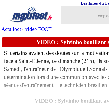
Les Infos du F
06/10
PHOTO
: Mourinho est à Lille
emplac
06/10
Ita.
: la Fiorentina de Ribéry confirme
>
Actu foot
video FOOT
06/10
Real
: lésion à l'adducteur pour Kroos
VIDEO : Sylvinho bouillant a
06/10
Lille
: Osimhen, Galtier se rend à l'év
Si certains avaient des doutes sur la motivati
face à Saint-Etienne, ce dimanche (21h), ils s
06/10
VIDEO
: la double bourde de Koubek.
Samedi, l'entraîneur de l'Olympique Lyonnais 
06/10
détermination lors d'une communion avec les s
PSG
: Gueye, la stat d'un joueur-clé
séance d'entraînement. Le technicien brésilien e
06/10
L1
: Lille-Nîmes, les compos
VIDEO : Sylvinho bouillant av
06/10
L1
: qui domine le derby ASSE-OL ?