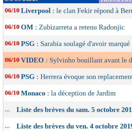
de
06/10
Liverpool
: le clan Fekir répond à Ber
lecture
OK
06/10
OM
: Zubizarreta a retenu Radonjic
06/10
PSG
: Sarabia soulagé d'avoir marqué
06/10
VIDEO
: Sylvinho bouillant avant le 
06/10
PSG
: Herrera évoque son replacement
06/10
Monaco
: la déception de Jardim
...
Liste des brèves du sam. 5 octobre 20
...
Liste des brèves du ven. 4 octobre 201