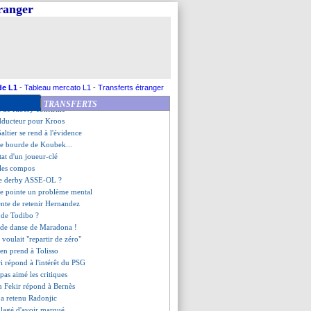
 bon point" pour Briançon
tranger
es (fini)
e fait surprendre !
r Arsenal et Chelsea
xplique sa situation
leader !
s, les compos
 est encore blessé
de L1
-
Tableau mercato L1
-
Transferts étranger
ho est à Lille
TRANSFERTS
na de Ribéry confirme
'adducteur pour Kroos
ltier se rend à l'évidence
le bourde de Koubek...
tat d'un joueur-clé
 les compos
le derby ASSE-OL ?
e pointe un problème mental
ente de retenir Hernandez
e de Todibo ?
e de danse de Maradona !
 voulait "repartir de zéro"
'en prend à Tolisso
i répond à l'intérêt du PSG
pas aimé les critiques
an Fekir répond à Bernès
 a retenu Radonjic
ulagé d'avoir marqué