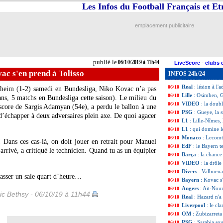
Nîmes
: un "très
06/10
Les Infos du Football Français et E
L1
: Lille 2-2 Nîm
06/10
Ang.
: Man City s
06/10
emplacement publicitaire
Ang.
: succès pou
06/10
Zénith
: Malcom e
06/10
All.
: M'Gladbach 
06/10
L1
: Rennes-Reim
06/10
publié le
06/10/2019 à 11h44
Man City
: Mendy
06/10
LiveScore
-
clubs 
PHOTO
: Mourin
06/10
ac s'en prend à Tolisso
INFOS 24h/24
Ita.
: la Fiorenti
06/10
Real
: lésion à l
06/10
enheim (1-2) samedi en Bundesliga, Niko Kovac n’a pas
Lille
: Osimhen, Ga
06/10
ns, 5 matchs en Bundesliga cette saison). Le milieu du
VIDEO
: la doub
06/10
score de Sargis Adamyan (54e), a perdu le ballon à une
PSG
: Gueye, la s
06/10
 d’échapper à deux adversaires plein axe. De quoi agacer
L1
: Lille-Nîmes,
06/10
L1
: qui domine 
06/10
Monaco
: Lecomt
06/10
 Dans ces cas-là, on doit jouer en retrait pour Manuel
EdF
: le Bayern t
06/10
 arrivé, a critiqué le technicien. Quand tu as un équipier
Barça
: la chanc
06/10
VIDEO
: la drôl
06/10
Divers
: Valbuena
06/10
passer un sale quart d’heure…
Bayern
: Kovac s
06/10
Angers
: Aït-Nour
06/10
ic Bethsy - 06/10/19 à 11h44
Real
: Hazard n'a 
06/10
Liverpool
: le cl
06/10
OM
: Zubizarreta
06/10
PSG
: Sarabia so
06/10