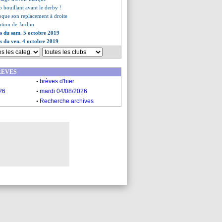
o bouillant avant le derby !
oque son replacement à droite
eption de Jardim
es du sam. 5 octobre 2019
es du ven. 4 octobre 2019
REVES
.
brèves d'hier
.
26
mardi 04/08/2026
.
Recherche archives