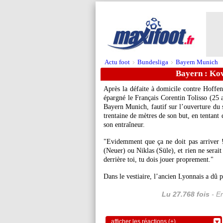
Actu foot
Bundesliga
Bayern Munich
>
>
Bayern : Kov
Après la défaite à domicile contre Hoff
épargné le Français
Corentin Tolisso
(25 a
Bayern Munich, fautif sur l’ouverture du 
trentaine de mètres de son but, en tentant
son entraîneur.
"Evidemment que ça ne doit pas arriver !
(Neuer) ou Niklas (Süle), et rien ne serait
derrière toi, tu dois jouer proprement."
Dans le vestiaire, l’ancien Lyonnais a dû 
Lu 27.768 fois
- Er
afficher les réactions (+)