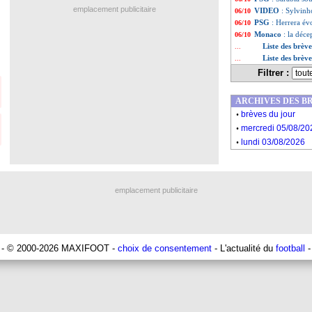
emplacement publicitaire
VIDEO
: Sylvinh
06/10
PSG
: Herrera év
06/10
Monaco
: la déc
06/10
Liste des brèv
...
Liste des brèv
...
Filtrer :
ARCHIVES DES B
.
brèves du jour
.
mercredi 05/08/20
.
lundi 03/08/2026
emplacement publicitaire
- © 2000-2026 MAXIFOOT -
choix de consentement
- L'actualité du
football
-