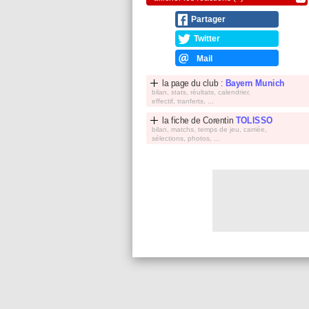
Partager
Twitter
Mail
la page du club :
Bayern Munich
bilan, stats, réultats, calendrier,
effectif, tranferts, ...
la fiche de
Corentin
TOLISSO
bilan, matchs, temps de jeu, carriée,
sélections, photos, ...