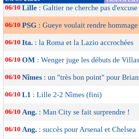
de
06/10
Lille
: Galtier ne cherche pas d'excuse
lecture
06/10
PSG
: Gueye voulait rendre hommage
OK
06/10
Ita.
: la Roma et la Lazio accrochées
06/10
OM
: Wenger juge les débuts de Villa
06/10
Nîmes
: un "très bon point" pour Bria
06/10
L1
: Lille 2-2 Nîmes (fini)
06/10
Ang.
: Man City se fait surprendre !
06/10
Ang.
: succès pour Arsenal et Chelsea