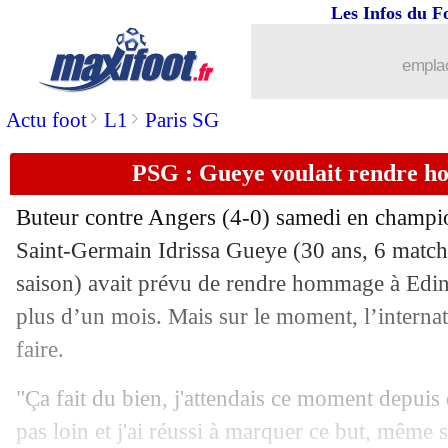
Les Infos du F
06/10
Ita.
: la Juve fait chuter l'Inter !
emplac
06/10
EdF
: Le Graët prévient les Turcs pou
>
>
Actu foot
L1
Paris SG
06/10
VIDEO
: le geste acrobatique de Suar
PSG : Gueye voulait rendre 
06/10
Rennes
: Létang a parlé aux joueurs
Buteur contre Angers (4-0) samedi en champio
06/10
Juve
: Buffon défend Rabiot
Saint-Germain
Idrissa Gueye
(30 ans, 6 matchs
saison) avait prévu de rendre hommage à Edin
06/10
Man City
: J. Guardiola - "c'était un j
plus d’un mois. Mais sur le moment, l’internat
faire.
06/10
EdF
: Ferland Mendy reste confiant
"Ça fait du bien, j'attendais ce moment depuis
06/10
Ita.
: le Torino freine Naples
pas loin et j'ai réussi à marquer ce but, même s