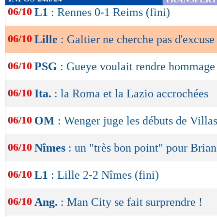
de
06/10
L1
: Rennes 0-1 Reims (fini)
lecture
06/10
Lille
: Galtier ne cherche pas d'excuse
OK
06/10
PSG
: Gueye voulait rendre hommage
06/10
Ita.
: la Roma et la Lazio accrochées
06/10
OM
: Wenger juge les débuts de Villa
06/10
Nîmes
: un "très bon point" pour Bria
06/10
L1
: Lille 2-2 Nîmes (fini)
06/10
Ang.
: Man City se fait surprendre !