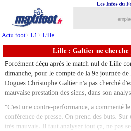
Les Infos du F
06/10
Esp.
: le Barça corrige le FC Séville !
emplac
06/10
Ita.
: la Juve fait chuter l'Inter !
>
>
Actu foot
L1
Lille
06/10
EdF
: Le Graët prévient les Turcs pou
Lille : Galtier ne cherche
06/10
VIDEO
: le geste acrobatique de Suar
Forcément déçu après le match nul de Lille co
06/10
Rennes
: Létang a parlé aux joueurs
dimanche, pour le compte de la 9e journée de L
Dogues Christophe Galtier n'a pas cherché d'ex
06/10
Juve
: Buffon défend Rabiot
mauvaise prestation des siens, dans son analy
06/10
Man City
: J. Guardiola - "c'était un j
"C'est une contre-performance, a commenté le t
conférence de presse. On prend des buts. Sur u
06/10
EdF
: Ferland Mendy reste confiant
très mauvais. Il faut analyser tout ça, ne pas s