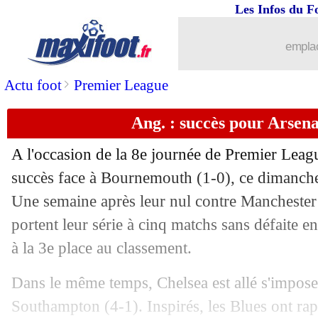
Les Infos du F
06/10
EdF
: Ferland Mendy reste confiant
emplac
06/10
Ita.
: le Torino freine Naples
>
Actu foot
Premier League
06/10
Real
: Zidane croit en son équipe
Ang. : succès pour Arsena
06/10
L1
: St Etienne-Lyon, les compos
A l'occasion de la 8e journée de Premier Leag
06/10
Reims
: Dia voulait confirmer après Pa
succès face à Bournemouth (1-0), ce dimanche
Une semaine après leur nul contre Manchester
06/10
Rennes
: J. Stéphan - "un moment diff
portent leur série à cinq matchs sans défaite 
à la 3e place au classement.
06/10
Ang.
: Newcastle enfonce Man Utd !
Dans le même temps, Chelsea est allé s'impose
06/10
VIDEO
: le nouveau but de Kanté ave
Southampton (4-1). Inspirés, les Blues ont rap