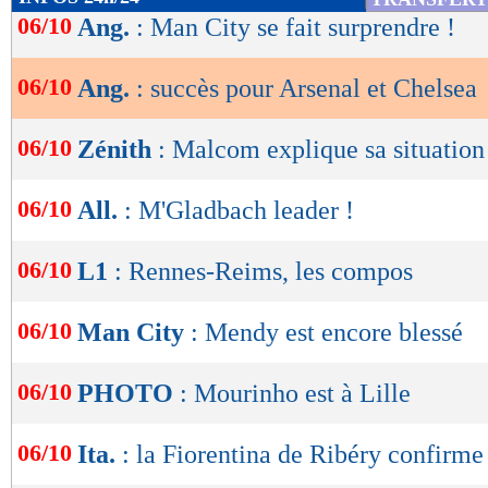
de
06/10
Ang.
: Man City se fait surprendre !
lecture
06/10
Ang.
: succès pour Arsenal et Chelsea
OK
06/10
Zénith
: Malcom explique sa situation
06/10
All.
: M'Gladbach leader !
06/10
L1
: Rennes-Reims, les compos
06/10
Man City
: Mendy est encore blessé
06/10
PHOTO
: Mourinho est à Lille
06/10
Ita.
: la Fiorentina de Ribéry confirme