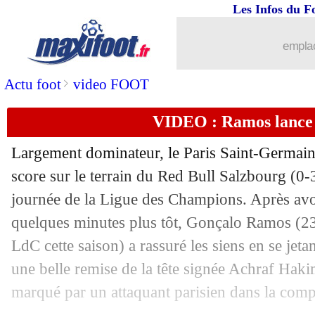
Les Infos du F
...
brèves d'AUJOURD'HUI ( 7 août 202
emplac
...
Liste des brèves du mer. 11 décembre
>
Actu foot
video FOOT
10/12
PSG
: Enrique, Al-Khelaïfi voit le mei
VIDEO : Ramos lance 
10/12
Real
: Courtois rassure pour Mbappé
Largement dominateur, le Paris Saint-Germain
10/12
PSG
: Luis Enrique satisfait de la maît
score sur le terrain du Red Bull Salzbourg (0-3
journée de la Ligue des Champions. Après avo
10/12
PSG
: João Neves savoure la victoire
quelques minutes plus tôt, Gonçalo
Ramos
(23
LdC cette saison) a rassuré les siens en se jeta
10/12
PSG
: un déclic pour Barcola
une belle remise de la tête signée Achraf Hakim
marqué par un attaquant parisien dans la compé
10/12
LdC
: le classement provisoire