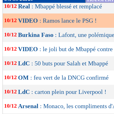
de
10/12
Real
: Mbappé blessé et remplacé
lecture
10/12
VIDEO
: Ramos lance le PSG !
OK
10/12
Burkina Faso
: Lafont, une polémiqu
10/12
VIDEO
: le joli but de Mbappé contre
10/12
LdC
: 50 buts pour Salah et Mbappé
10/12
OM
: feu vert de la DNCG confirmé
10/12
LdC
: carton plein pour Liverpool !
10/12
Arsenal
: Monaco, les compliments d'