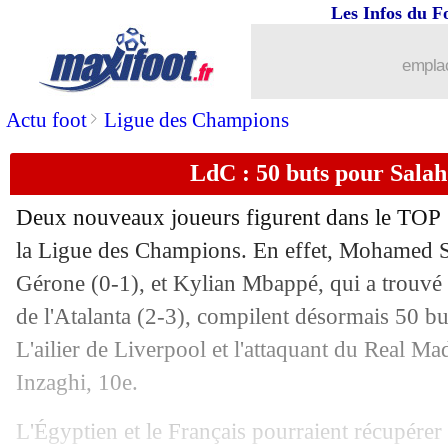
Les Infos du F
10/12
Real
: Courtois rassure pour Mbappé
emplac
10/12
PSG
: Luis Enrique satisfait de la maît
>
Actu foot
Ligue des Champions
10/12
PSG
: João Neves savoure la victoire
LdC : 50 buts pour Sala
10/12
PSG
: un déclic pour Barcola
Deux nouveaux joueurs figurent dans le TOP 1
10/12
LdC
: le classement provisoire
la Ligue des Champions. En effet, Mohamed S
Gérone (0-1), et Kylian Mbappé, qui a trouvé l
10/12
LdC
: les résultats de la soirée
de l'Atalanta (2-3), compilent désormais 50 bu
L'ailier de Liverpool et l'attaquant du Real Ma
10/12
LdC
: Brest 1-0 PSV Eindhoven (fini)
Inzaghi, 10e.
10/12
LdC
: RB Salzbourg 0-3 Paris SG (fini
L'Égyptien et le Français pourraient récupérer p