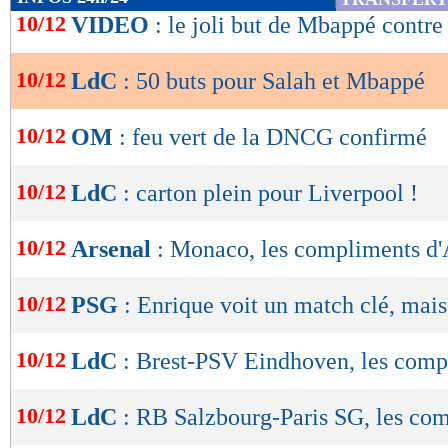
de
10/12
VIDEO
: le joli but de Mbappé contre
8. Thomas Müller - 54 buts en 158 matchs
lecture
10/12
LdC
: 50 buts pour Salah et Mbappé
OK
9. Thierry Henry - 51 buts en 115 matchs
10/12
OM
: feu vert de la DNCG confirmé
10. Kylian Mbappé - 50 buts en 79 matchs
-. Filippo Inzaghi - 50 buts en 85 matchs
10/12
LdC
: carton plein pour Liverpool !
-. Mohamed Salah - 50 buts en 95 matchs
10/12
Arsenal
: Monaco, les compliments d'
Lu 7.028 fois
- Youcef Touaitia 
10/12
PSG
: Enrique voit un match clé, mais.
10/12
LdC
: Brest-PSV Eindhoven, les com
10/12
LdC
: RB Salzbourg-Paris SG, les co