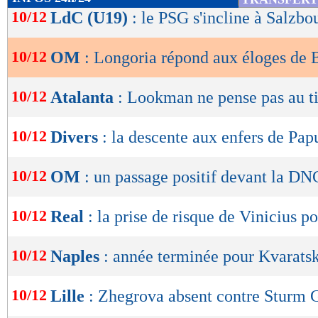
de
10/12
LdC (U19)
: le PSG s'incline à Salzbo
lecture
10/12
OM
: Longoria répond aux éloges de
OK
10/12
Atalanta
: Lookman ne pense pas au ti
10/12
Divers
: la descente aux enfers de P
10/12
OM
: un passage positif devant la D
10/12
Real
: la prise de risque de Vinicius p
10/12
Naples
: année terminée pour Kvaratsk
10/12
Lille
: Zhegrova absent contre Sturm 