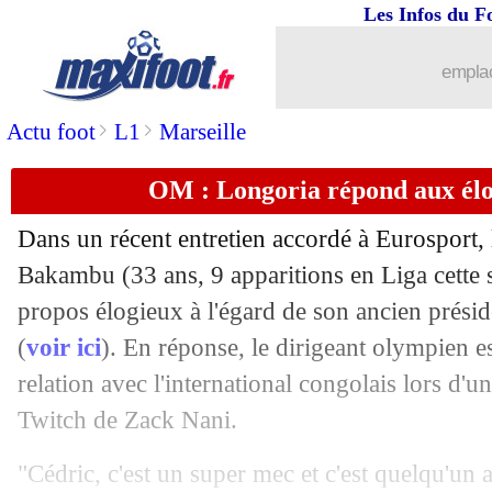
Les Infos du F
10/12
Burkina Faso
: Lafont, une polémiqu
emplac
10/12
VIDEO
: le joli but de Mbappé contre
>
>
Actu foot
L1
Marseille
10/12
LdC
: 50 buts pour Salah et Mbappé
OM : Longoria répond aux él
10/12
OM
: feu vert de la DNCG confirmé
Dans un récent entretien accordé à Eurosport, 
10/12
LdC
: carton plein pour Liverpool !
Bakambu
(33 ans, 9 apparitions en Liga cette 
propos élogieux à l'égard de son ancien prési
10/12
Arsenal
: Monaco, les compliments d'
(
voir ici
). En réponse, le dirigeant olympien e
relation avec l'international congolais lors d'u
10/12
PSG
: Enrique voit un match clé, mais.
Twitch de Zack Nani.
10/12
LdC
: Brest-PSV Eindhoven, les com
"Cédric, c'est un super mec et c'est quelqu'un a