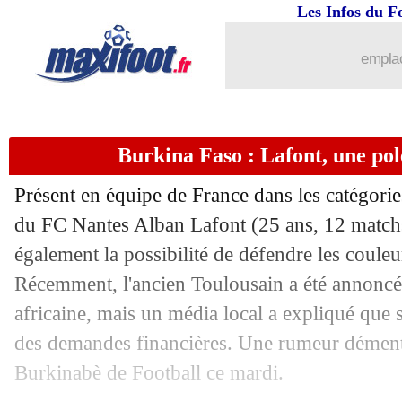
...
Liste des brèves du mer. 11 décembre
Les Infos du F
10/12
PSG
: Enrique, Al-Khelaïfi voit le mei
emplac
10/12
Real
: Courtois rassure pour Mbappé
Burkina Faso : Lafont, une po
10/12
PSG
: Luis Enrique satisfait de la maît
Présent en équipe de France dans les catégories
10/12
PSG
: João Neves savoure la victoire
du FC Nantes Alban
Lafont
(25 ans, 12 matchs
également la possibilité de défendre les coule
10/12
PSG
: un déclic pour Barcola
Récemment, l'ancien Toulousain a été annoncé 
10/12
LdC
: le classement provisoire
africaine, mais un média local a expliqué que 
des demandes financières. Une rumeur démenti
10/12
LdC
: les résultats de la soirée
Burkinabè de Football ce mardi.