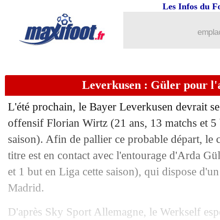
Les Infos du F
10/12
OM
: Longoria répond aux éloges de
emplac
10/12
Atalanta
: Lookman ne pense pas au ti
10/12
Divers
: la descente aux enfers de P
Leverkusen : Güler pour l'
10/12
OM
: un passage positif devant la D
L'été prochain, le Bayer Leverkusen devrait se
10/12
Real
: la prise de risque de Vinicius p
offensif Florian
Wirtz
(21 ans, 13 matchs et 5 
saison). Afin de pallier ce probable départ, 
10/12
Naples
: année terminée pour Kvaratsk
titre est en contact avec l'entourage d'Arda
Gül
et 1 but en Liga cette saison), qui dispose d'u
10/12
Lille
: Zhegrova absent contre Sturm 
Madrid.
10/12
LdC (U19)
: Brest battu par le PSV
D'après Sky Sport Allemagne, le Werkself espè