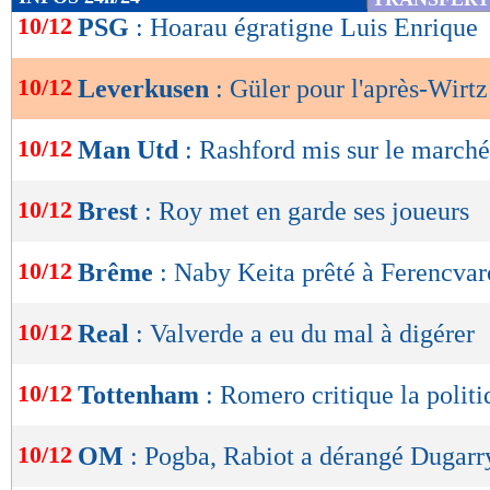
de
10/12
PSG
: Hoarau égratigne Luis Enrique
lecture
10/12
Leverkusen
: Güler pour l'après-Wirtz
OK
10/12
Man Utd
: Rashford mis sur le marché
10/12
Brest
: Roy met en garde ses joueurs
10/12
Brême
: Naby Keita prêté à Ferencvaro
10/12
Real
: Valverde a eu du mal à digérer
10/12
Tottenham
: Romero critique la polit
10/12
OM
: Pogba, Rabiot a dérangé Dugarr