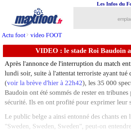
17/10
Juve
: Fagioli, le verdict tombe (offici
Les Infos du F
17/10
Lille
: Yazici savoure sa vie en France
emplac
17/10
PSG
: la valeur de Zaïre-Emery explos
>
Actu foot
video FOOT
VIDEO : le stade Roi Baudoin 
17/10
Divers
: M'Vila encore loin de l'Atleti
Après l'annonce de l'interruption du match ent
17/10
Real
: la fratrie Bellingham réunie ?
lundi soir, suite à l'attentat terroriste ayant t
(
voir la brève d'hier à 22h42
), les 35 000 spec
17/10
Brésil
: Diniz encense Neymar
Baudoin ont été sommés de rester en tribunes 
17/10
Islande
: le retour spécial de Sigurdss
sécurité. Ils en ont profité pour exprimer leur 
Le public belge a ainsi entonné des chants en 
17/10
Juve
: Fagioli vers une suspension de 
"Sweden, Sweden, Sweden", peut-on entendre s