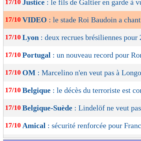
17/10
Justice
: le fils de Galtier en garde à v
de
lecture
17/10
VIDEO
: le stade Roi Baudoin a cha
OK
17/10
Lyon
: deux recrues brésiliennes pour
17/10
Portugal
: un nouveau record pour Ro
17/10
OM
: Marcelino n'en veut pas à Longo
17/10
Belgique
: le décès du terroriste est c
17/10
Belgique-Suède
: Lindelöf ne veut pas
17/10
Amical
: sécurité renforcée pour Fran