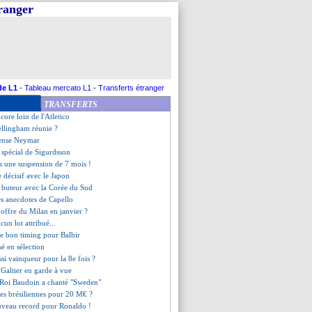
tranger
ironie de Pérez
ulka récompensé en septembre
, l'inquiétude de Lizarazu
e déposée contre Atal
elgique prête à accepter le nul
er Lloris a prolongé (off.)
 verdict tombe (officiel)
de L1
-
Tableau mercato L1
-
Transferts étranger
oure sa vie en France
TRANSFERTS
de Zaïre-Emery explose !
core loin de l'Atletico
Bellingham réunie ?
cense Neymar
r spécial de Sigurdsson
rs une suspension de 7 mois !
e décisif avec le Japon
 buteur avec la Corée du Sud
es anecdotes de Capello
 offre du Milan en janvier ?
ucun lot attribué...
 le bon timing pour Balbir
sé en sélection
si vainqueur pour la 8e fois ?
de Galtier en garde à vue
e Roi Baudoin a chanté "Sweden"
ues brésiliennes pour 20 M€ ?
uveau record pour Ronaldo !