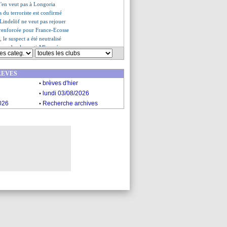
n'en veut pas à Longoria
ès du terroriste est confirmé
 Lindelöf ne veut pas rejouer
é renforcée pour France-Ecosse
t, le suspect a été neutralisé
a pas de plan anti-Mbappé
sur Neymar, il s'explique
 refusé deux clubs
REVES
 du sélectionneur Andersson
.
es du lun. 16 octobre 2023
brèves d'hier
es du dim. 15 octobre 2023
.
lundi 03/08/2026
.
026
Recherche archives