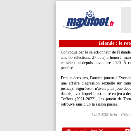
Islande : le re
Convoqué par le sélectionneur de l'Islande
ans, 80 sélections, 27 buts) a honoré, mard
en sélection depuis novembre 2020. À cet
penalty.
Depuis deux ans, l'ancien joueur d'Everto
une affaire d'agression sexuelle sur mi
justice), Sigurðsson n'avait plus joué de
danois, avec lequel il est entré en jeu à d
Toffees (2021-2022), l'ex-joueur de Tott
retrouvé sans club la saison passée.
Lu 7.339 fois
- Cléme
afficher les réactions (+)