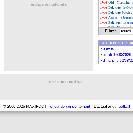
OM
: Marcelino 
17/10
emplacement publicitaire
Belgique
: le déc
17/10
Belgique-Suède
:
17/10
Amical
: sécurit
17/10
Belgique
: attenta
17/10
EdF
: l'Ecosse n'
17/10
Filtrer :
Brésil
: pop-corn 
17/10
OM
: Marcelino a
17/10
ARCHIVES DES B
Suède
: l'émotion
17/10
.
Liste des brèv
...
brèves du jour
.
Liste des brèv
...
mardi 04/08/2026
.
dimanche 02/08/2
emplacement publicitaire
- © 2000-2026 MAXIFOOT -
choix de consentement
- L'actualité du
football
-