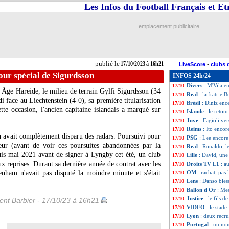
Les Infos du Football Français et E
Real
: Mbappé, l'
17/10
L1
: le Niçois B
17/10
EdF
: les buteurs
17/10
emplacement publicitaire
Nice
: une plaint
17/10
Euro 2024
: la B
17/10
Le Havre
: Gauti
17/10
Juve
: Fagioli, le
17/10
publié le
17/10/2023 à 16h21
LiveScore
-
clubs 
Lille
: Yazici sav
17/10
tour spécial de Sigurdsson
INFOS 24h/24
PSG
: la valeur 
17/10
Divers
: M'Vila en
17/10
 Åge Hareide, le milieu de terrain Gylfi Sigurdsson (34
Real
: la fratrie 
17/10
i face au Liechtenstein (4-0), sa première titularisation
Brésil
: Diniz en
17/10
te occasion, l'ancien capitaine islandais a marqué sur
Islande
: le retou
17/10
Juve
: Fagioli ve
17/10
Reims
: Ito encor
17/10
n avait complètement disparu des radars. Poursuivi pour
PSG
: Lee encore
17/10
neur (avant de voir ces poursuites abandonnées par la
Real
: Ronaldo, l
17/10
puis mai 2021 avant de signer à Lyngby cet été, un club
Lille
: David, une
17/10
eux reprises. Durant sa dernière année de contrat avec les
Droits TV L1
: a
17/10
enham n'avait pas disputé la moindre minute et s'était
OM
: rachat, pas
17/10
Lens
: Danso bles
17/10
Ballon d'Or
: Mes
17/10
Justice
: le fils 
17/10
nt Barbier - 17/10/23 à 16h21
VIDEO
: le stad
17/10
Lyon
: deux recr
17/10
Portugal
: un no
17/10