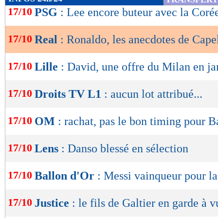
77 ans et sans poste depuis son départ du club
de
17/10
PSG
: Lee encore buteur avec la Coré
lecture
2018.
17/10
Real
: Ronaldo, les anecdotes de Cape
OK
Lu 18.121 fois
- Clément Barbier 
17/10
Lille
: David, une offre du Milan en ja
17/10
Droits TV L1
: aucun lot attribué...
17/10
OM
: rachat, pas le bon timing pour B
17/10
Lens
: Danso blessé en sélection
17/10
Ballon d'Or
: Messi vainqueur pour la
17/10
Justice
: le fils de Galtier en garde à v