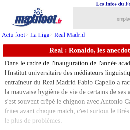
Les Infos du F
17/10
Amical
: France-Ecosse, les compos
emplac
17/10
Real
: Mbappé, l'ironie de Pérez
>
>
Actu foot
La Liga
Real Madrid
17/10
L1
: le Niçois Bulka récompensé en s
Real : Ronaldo, les anecdo
17/10
EdF
: les buteurs, l'inquiétude de Liza
Dans le cadre de l'inauguration de l'année a
17/10
Nice
: une plainte déposée contre Atal
l'Institut universitaire des médiateurs linguist
entraîneur du Real Madrid Fabio Capello a ra
17/10
Euro 2024
: la Belgique prête à accept
la mauvaise hygiène de vie de certains de ses an
s'est souvent crêpé le chignon avec Antonio 
17/10
Le Havre
: Gautier Lloris a prolongé (
frites avant chaque match, c'est surtout le Bré
le plus de problèmes.
17/10
Juve
: Fagioli, le verdict tombe (offici